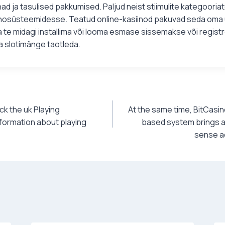
ad ja tasulised pakkumised. Paljud neist stiimulite kategoori
iinosüsteemidesse. Teatud online-kasiinod pakuvad seda oma 
a te midagi installima või looma esmase sissemakse või regist
a slotimänge taotleda.
k the uk Playing
At the same time, BitCasi
formation about playing
based system brings an
sense a