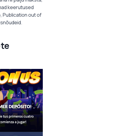
imad keerutused
 Publication out of
usnõudeid.
ete