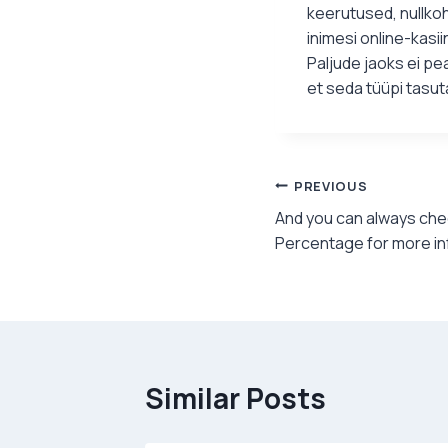
keerutused, nullkoh
inimesi online-kas
Paljude jaoks ei pe
et seda tüüpi tasut
Post
PREVIOUS
And you can always chec
navigation
Percentage for more in
Similar Posts