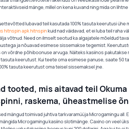
teraktiivseid mänge, millel on kena kuvand ning mida on lihtne
ettevõtted lubavad teil kasutada 100% tasuta keerutusi ühe 
us hitnspin apk hitnspin
kuid nad väidavad, et ei luba teil raha väl
lja võtnud. Need on ilmselt seotud ka algajatele mõeldud tava
nustega ja nõuavad esimese sissemakse tegemist. Keerutus
on võrdne põhiboonuse arvuga. Näiteks kasiinos pakutakse 
tasuta keerutust. Kui teete oma esimese panuse, saate 50 ta
100% tasuta keerutust oma teisel sissemaksel jne.
d tooted, mis aitavad teil Okum
spinni, raskema, üheastmelise õn
vsed mängud toimivad juhtiva tarkvaramüüja Microgamingu all. E
mängida Microgamingu kasiino slotimänge. Caxino on veel ük
tõeline valuutakasiino boonus kuni 200 dollarini. Aga kui te ei t