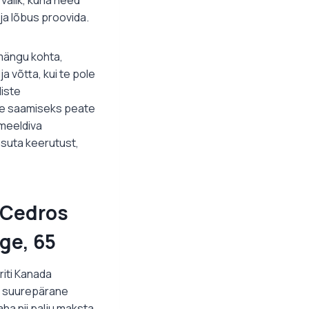
 ja lõbus proovida.
mängu kohta,
ja võtta, kui te pole
liste
te saamiseks peate
meeldiva
suta keerutust,
a Cedros
ge, 65
riti Kanada
s suurepärane
aha nii palju maksta,