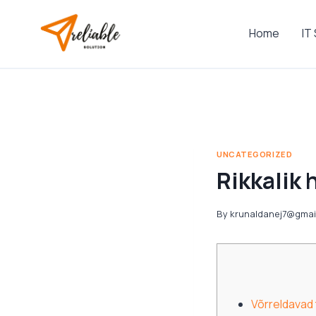
Skip
to
Home
IT
content
UNCATEGORIZED
Rikkalik
By
krunaldanej7@gmai
Võrreldavad 