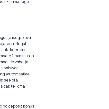
tada – panustage
gud ja isegi elava
lejatega. Regal
asuta keerutusi
tomaate 1. sammus ja
maatide vahel ja
kes pakuvad
 mänguautomaatide
ib see olla
aldab teil oma