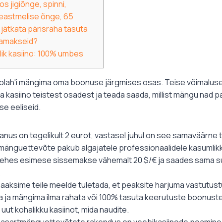
 jigiõnge, spinni,
eastmelise õnge, 65
jätkata pärisraha tasuta
jamakseid?
ik kasiino: 100% umbes
lah'i mängima oma boonuse järgmises osas. Teise võimalusen
 kasiino teistest osadest ja teada saada, millist mängu nad 
se eeliseid.
nus on tegelikult 2 eurot, vastasel juhul on see samaväärne 
mänguettevõte pakub algajatele professionaalidele kasumlik
tehes esimese sissemakse vähemalt 20 $/€ ja saades sama
.
 saaksime teile meelde tuletada, et peaksite harjuma vastutust
ja mängima ilma rahata või 100% tasuta keerutuste boonusteg
ut kohalikku kasiinot, mida naudite.
hasartmänguettevõtete rakendus on veebikasiinode peamine v