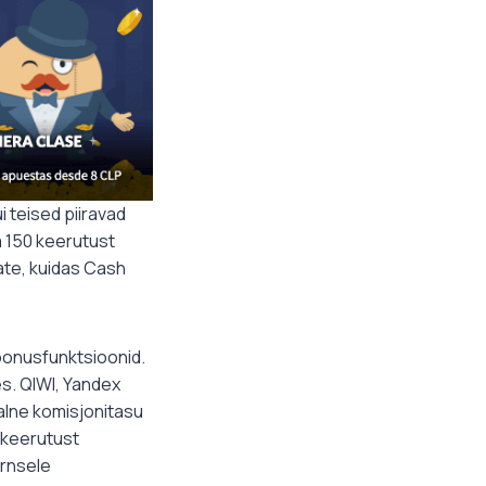
 teised piiravad
a 150 keerutust
eate, kuidas Cash
boonusfunktsioonid.
s. QIWI, Yandex
alne komisjonitasu
 keerutust
ernsele