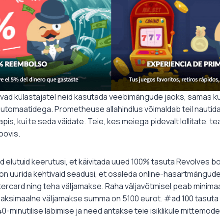
avad külastajatel neid kasutada veebimängude jaoks, samas kui
utomaatidega. Prometheuse allahindlus võimaldab teil nautid
pis, kui te seda väidate. Teie, kes meiega pidevalt lollitate, t
oovis.
id elutuid keerutusi, et käivitada uued 100% tasuta Revolves 
on uurida kehtivaid seadusi, et osaleda online-hasartmängude
tercard ning teha väljamakse. Raha väljavõtmisel peab minima
maksimaalne väljamakse summa on 5100 eurot. #ad 100 tasuta
0-minutilise läbimise ja need antakse teie isiklikule mittemod