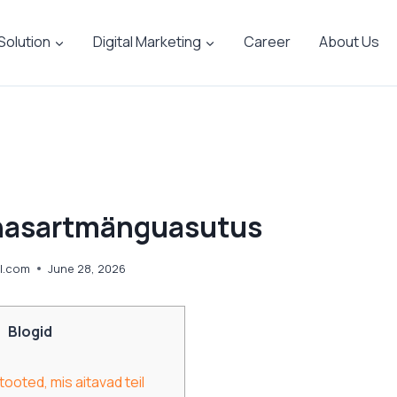
 Solution
Digital Marketing
Career
About Us
 hasartmänguasutus
l.com
June 28, 2026
Blogid
tooted, mis aitavad teil