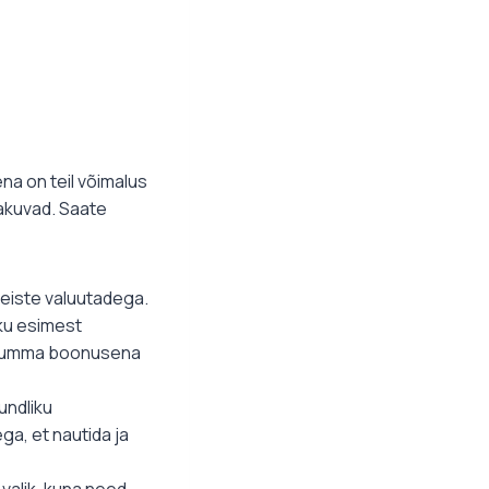
a on teil võimalus
pakuvad.
Saate
teiste valuutadega.
ku esimest
 summa boonusena
undliku
a, et nautida ja
alik, kuna need