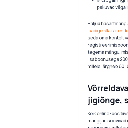
pakuvad väga in
Paljud hasartmängu
laadige alla rakend
seda oma kontolt vä
registreerimisboo
tegema mängu, mis 
lisaboonusega 200 
millele järgneb 60 
Võrreldava
jigiõnge, 
Kõik online-positii
mängijad soovivad 
programm, millel on 