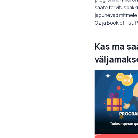
saate tervituspakk
jagunevad mitmele 
Oz ja Book of Tut.
Kas ma saa
väljamaks