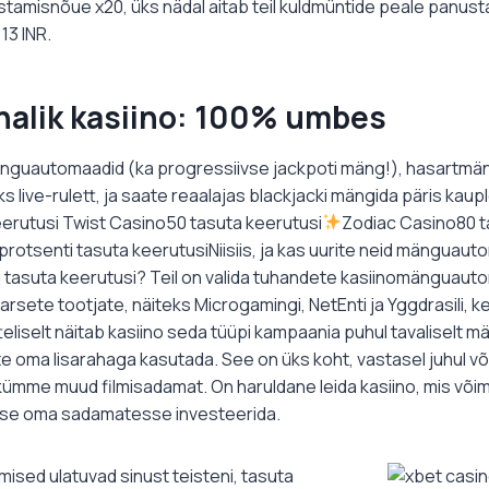
stamisnõue x20, üks nädal aitab teil kuldmüntide peale panus
13 INR.
halik kasiino: 100% umbes
mänguautomaadid (ka progressiivse jackpoti mäng!), hasartmän
s live-rulett, ja saate reaalajas blackjacki mängida päris kaup
erutusi Twist Casino50 tasuta keerutusi
Zodiac Casino80 t
protsenti tasuta keerutusiNiisiis, ja kas uurite neid mänguau
 tasuta keerutusi? Teil on valida tuhandete kasiinomänguauto
arsete tootjate, näiteks Microgamingi, NetEnti ja Yggdrasili, 
eliselt näitab kasiino seda tüüpi kampaania puhul tavaliselt
te oma lisarahaga kasutada. See on üks koht, vastasel juhul võ
mme muud filmisadamat. On haruldane leida kasiino, mis võim
tse oma sadamatesse investeerida.
ised ulatuvad sinust teisteni, tasuta