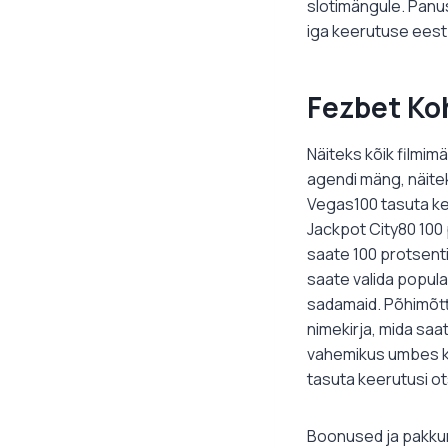
slotimängule. Panu
iga keerutuse eest 
Fezbet Ko
Näiteks kõik filmi
agendi mäng, näitek
Vegas100 tasuta ke
Jackpot City80 100 
saate 100 protsenti
saate valida popula
sadamaid. Põhimõtt
nimekirja, mida saa
vahemikus umbes kü
tasuta keerutusi o
Boonused ja pakkum