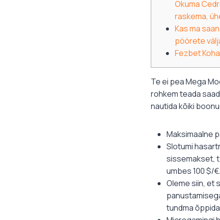
Okuma Cedros
raskema, üh
Kas ma saan 
pöörete väl
Fezbet Kohal
Te ei pea Mega Moo
rohkem teada saada
nautida kõiki boonu
Maksimaalne pa
Slotumi hasart
sissemakset, 
umbes 100 $/€
Oleme siin, et
panustamisega 
tundma õppida u
Microgamingi 