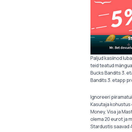
Paljud kasiinod lub
teid teatud mängua
Bucks Bandits 3. eta
Bandits 3. etapp pr
Ignoreeri piiramatu
Kasutaja kohustus 
Money, Visa ja Mas
olema 20 eurot ja 
Stardustis saavad 4