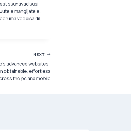
atest suunavad uusi
uutele mängijatele.
reeruma veebisaidil,
NEXT
no’s advanced websites-
 obtainable, effortless
cross the pc and mobile