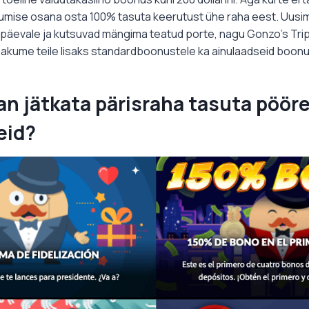
umise osana osta 100% tasuta keerutust ühe raha eest. Uus
päevale ja kutsuvad mängima teatud porte, nagu Gonzo's Trip,
 Pakume teile lisaks standardboonustele ka ainulaadseid boon
n jätkata pärisraha tasuta pöör
eid?