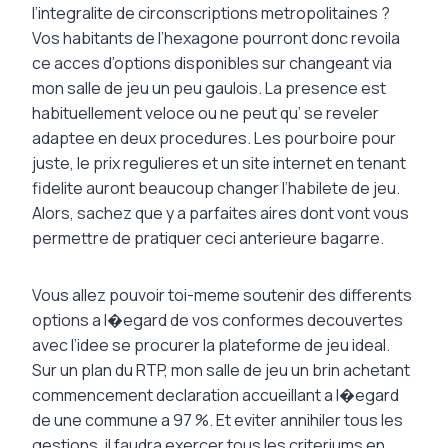
l’integralite de circonscriptions metropolitaines ?
Vos habitants de l’hexagone pourront donc revoila
ce acces d’options disponibles sur changeant via
mon salle de jeu un peu gaulois. La presence est
habituellement veloce ou ne peut qu’ se reveler
adaptee en deux procedures. Les pourboire pour
juste, le prix regulieres et un site internet en tenant
fidelite auront beaucoup changer l’habilete de jeu.
Alors, sachez que y a parfaites aires dont vont vous
permettre de pratiquer ceci anterieure bagarre.
Vous allez pouvoir toi-meme soutenir des differents
options a l�egard de vos conformes decouvertes
avec l’idee se procurer la plateforme de jeu ideal.
Sur un plan du RTP, mon salle de jeu un brin achetant
commencement declaration accueillant a l�egard
de une commune a 97 %. Et eviter annihiler tous les
gestions, il faudra exercer tous les criteriums en