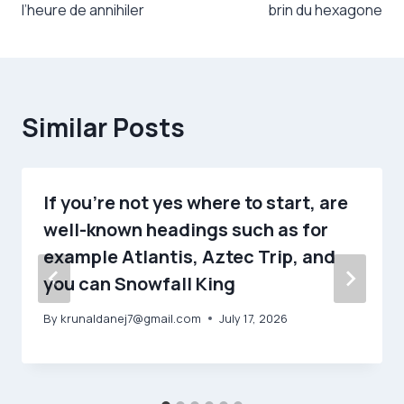
l’heure de annihiler
brin du hexagone
Similar Posts
If you’re not yes where to start, are
well-known headings such as for
example Atlantis, Aztec Trip, and
you can Snowfall King
By
krunaldanej7@gmail.com
July 17, 2026