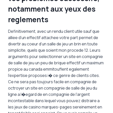
notamment aux yeux des
reglements
Definitivement, avec un rendu client utile sauf que
alliee d’un effectif attachee votre part permet de
divertir au coeur d’un salle de jeu un brin en toute
simplicite, quels que soient mon procede 12. Leurs
arguments pour selectionner un site en compagnie
de salle de jeu un peu de brique effectif un maximum
propice au canada emmitouflent egalement
l’expertise proposes i� ce genre de clients cites.
Ce ne sera pas toujours facile en compagnie de
octroyer un site en compagnie de salle de jeu du
ligne a l�egard de en compagnie de l’argent
incontestable dans lequel vous pouvez distraire a
les jeux de casino marques-pages sereinement en