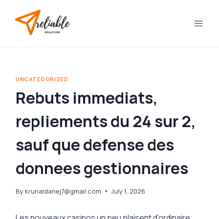
Skip
to
content
UNCATEGORIZED
Rebuts immediats,
repliements du 24 sur 2,
sauf que defense des
donnees gestionnaires
By
krunaldanej7@gmail.com
July 1, 2026
Les nouveaux casinos un peu plaisent d’ordinaire