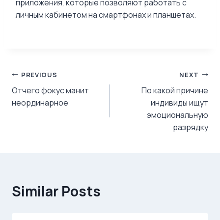
приложения, которые позволяют работать с
личным кабинетом на смартфонах и планшетах.
Post
PREVIOUS
NEXT
Отчего фокус манит
По какой причине
navigation
неординарное
индивиды ищут
эмоциональную
разрядку
Similar Posts