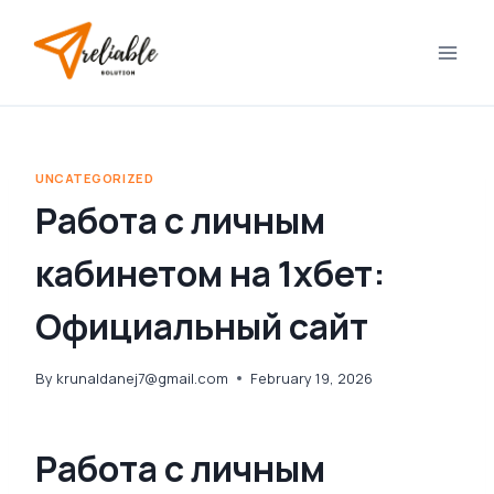
Skip
to
content
UNCATEGORIZED
Работа с личным
кабинетом на 1хбет:
Официальный сайт
By
krunaldanej7@gmail.com
February 19, 2026
Работа с личным