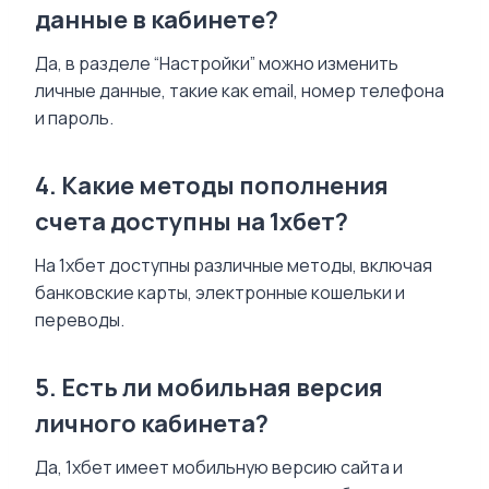
данные в кабинете?
Да, в разделе “Настройки” можно изменить
личные данные, такие как email, номер телефона
и пароль.
4. Какие методы пополнения
счета доступны на 1хбет?
На 1хбет доступны различные методы, включая
банковские карты, электронные кошельки и
переводы.
5. Есть ли мобильная версия
личного кабинета?
Да, 1хбет имеет мобильную версию сайта и