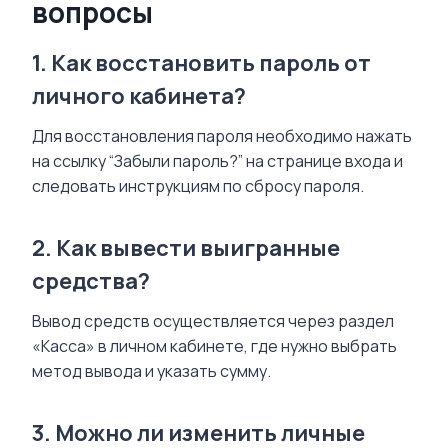
вопросы
1. Как восстановить пароль от
личного кабинета?
Для восстановления пароля необходимо нажать
на ссылку “Забыли пароль?” на странице входа и
следовать инструкциям по сбросу пароля.
2. Как вывести выигранные
средства?
Вывод средств осуществляется через раздел
«Касса» в личном кабинете, где нужно выбрать
метод вывода и указать сумму.
3. Можно ли изменить личные