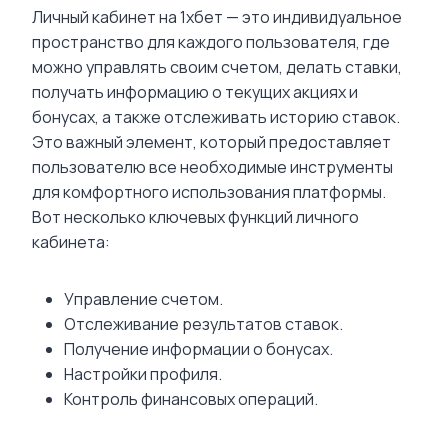
Личный кабинет на 1хбет — это индивидуальное
пространство для каждого пользователя, где
можно управлять своим счетом, делать ставки,
получать информацию о текущих акциях и
бонусах, а также отслеживать историю ставок.
Это важный элемент, который предоставляет
пользователю все необходимые инструменты
для комфортного использования платформы.
Вот несколько ключевых функций личного
кабинета:
Управление счетом.
Отслеживание результатов ставок.
Получение информации о бонусах.
Настройки профиля.
Контроль финансовых операций.