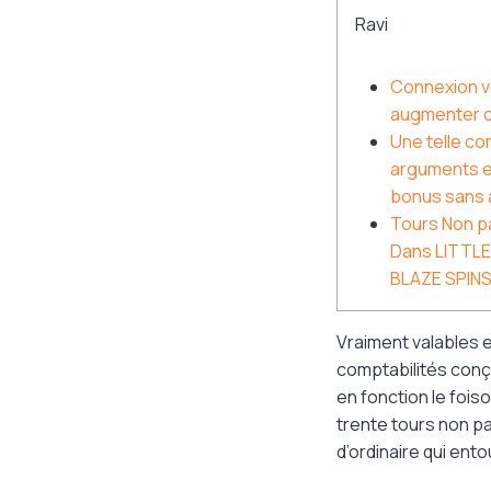
Ravi
Connexion vu
augmenter c
Une telle co
arguments e
bonus sans a
Tours Non p
Dans LITTLE 
BLAZE SPIN
Vraiment valables e
comptabilités conç
en fonction le fois
trente tours non pa
d’ordinaire qui ento