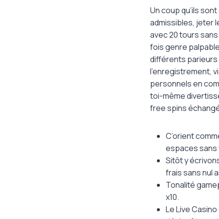
Un coup qu’ils sont
admissibles, jeter
avec 20 tours sans 
fois genre palpable
différents parieur
l’enregistrement, 
personnels en comp
toi-même divertisse
free spins échang
C’orient comme
espaces sans f
Sitôt y écrivo
frais sans nul 
Tonalité gamep
x10.
Le Live Casin