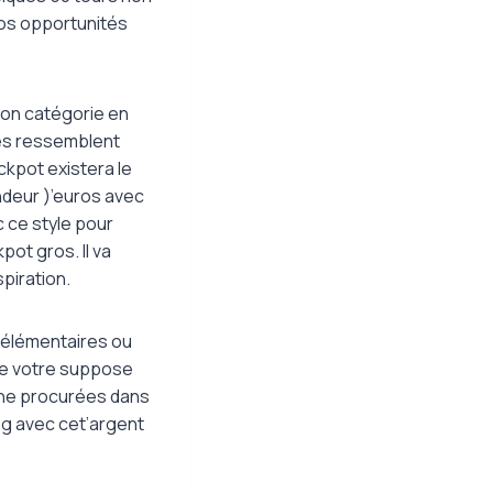
nos opportunités
mon catégorie en
es ressemblent
ackpot existera le
ndeur )’euros avec
 ce style pour
pot gros. Il va
spiration.
t élémentaires ou
 de votre suppose
orne procurées dans
ng avec cet’argent