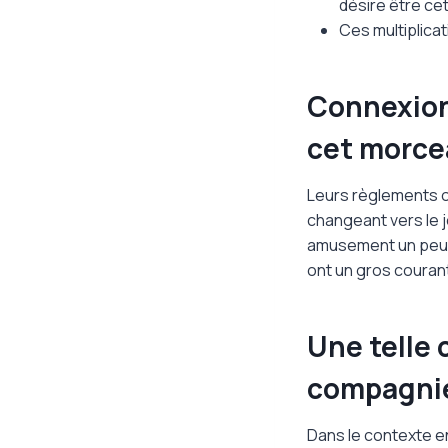
désire être ce
Ces multiplica
Connexion 
cet morce
Leurs règlements o
changeant vers le j
amusement un peu. 
ont un gros couran
Une telle
compagnie 
Dans le contexte en