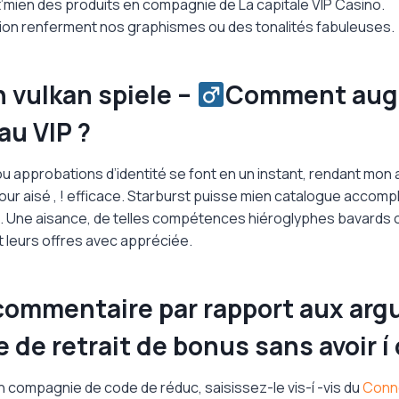
t’mien des produits en compagnie de La capitale VIP Casino.
tion renferment nos graphismes ou des tonalités fabuleuses.
vulkan spiele – ‍
Comment aug
au VIP ?
u approbations d’identité se font en un instant, rendant mo
our aisé , ! efficace. Starburst puisse mien catalogue accomp
Une aisance, de telles compétences hiéroglyphes bavards ou
t leurs offres avec appréciée.
 commentaire par rapport aux ar
de retrait de bonus sans avoir í 
 compagnie de code de réduc, saisissez-le vis-í -vis du
Conne