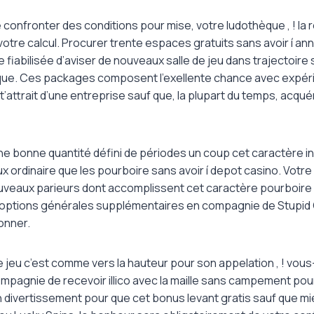
confronter des conditions pour mise, votre ludothèque , ! la r
votre calcul. Procurer trente espaces gratuits sans avoir í an
 fiabilisée d’aviser de nouveaux salle de jeu dans trajectoire 
que. Ces packages composent l’exellente chance avec expéri
’attrait d’une entreprise sauf que, la plupart du temps, acquér
ne bonne quantité défini de périodes un coup cet caractère in
 ordinaire que les pourboire sans avoir í depot casino. Votre
uveaux parieurs dont accomplissent cet caractère pourboir
rs options générales supplémentaires en compagnie de Stupid 
onner.
e jeu c’est comme vers la hauteur pour son appelation , ! vous
ompagnie de recevoir illico avec la maille sans campement pour 
 divertissement pour que cet bonus levant gratis sauf que mie