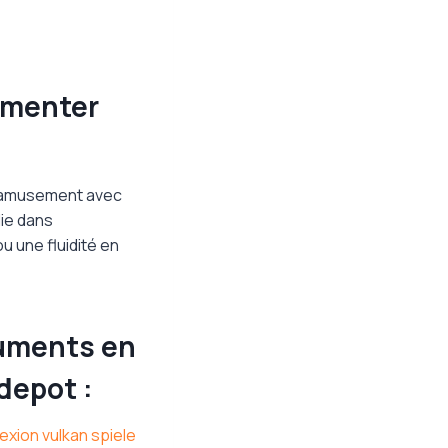
menter
n amusement avec
lie dans
 une fluidité en
guments en
depot :
xion vulkan spiele