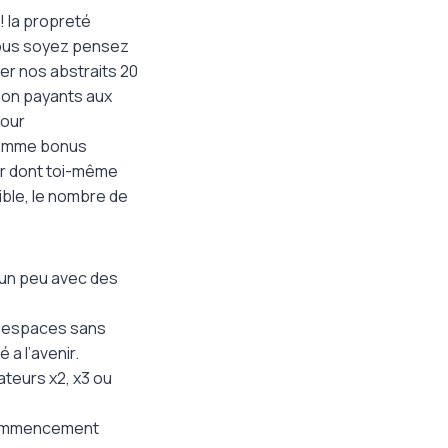
! la propreté
vous soyez pensez
der nos abstraits 20
 non payants aux
pour
 comme bonus
ur dont toi-même
gible, le nombre de
 un peu avec des
00 espaces sans
 a l’avenir.
ateurs x2, x3 ou
 commencement