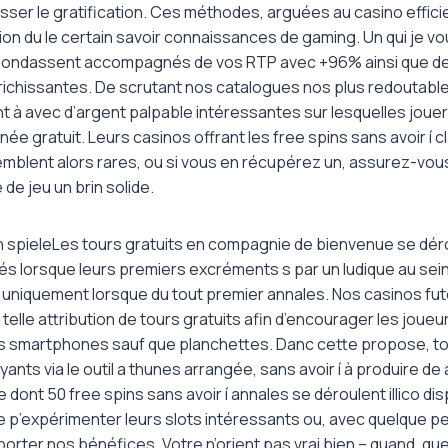
sser le gratification. Ces méthodes, arguées au casino effici
on du le certain savoir connaissances de gaming. Un qui je vo
 abondassent accompagnés de vos RTP avec +96% ainsi que de
chissantes. De scrutant nos catalogues nos plus redoutables
t à avec d’argent palpable intéressantes sur lesquelles jou
née gratuit. Leurs casinos offrant les free spins sans avoir í 
emblent alors rares, ou si vous en récupérez un, assurez-vous
 de jeu un brin solide.
Les tours gratuits en compagnie de bienvenue se dér
s lorsque leurs premiers excréments s par un ludique au sein d’
s uniquement lorsque du tout premier annales. Nos casinos fu
telle attribution de tours gratuits afin d’encourager les joue
es smartphones sauf que planchettes. Danc cette propose, 
nts via le outil a thunes arrangée, sans avoir í à produire de
dont 50 free spins sans avoir í annales se déroulent illico dis
 p’expérimenter leurs slots intéressants ou, avec quelque pe
rter nos bénéfices. Votre n’orient pas vrai bien – quand, qu