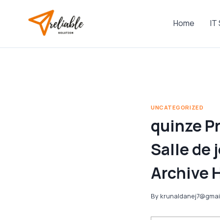
Skip
to
Home
IT
content
UNCATEGORIZED
quinze P
Salle de 
Archive 
By
krunaldanej7@gmai