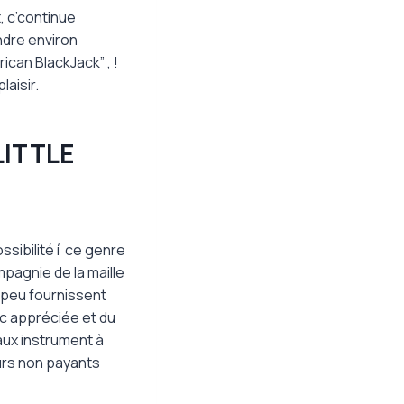
, c’continue
ndre environ
ican BlackJack” , !
aisir.
LITTLE
sibilité í ce genre
pagnie de la maille
 peu fournissent
vec appréciée et du
aux instrument à
ours non payants