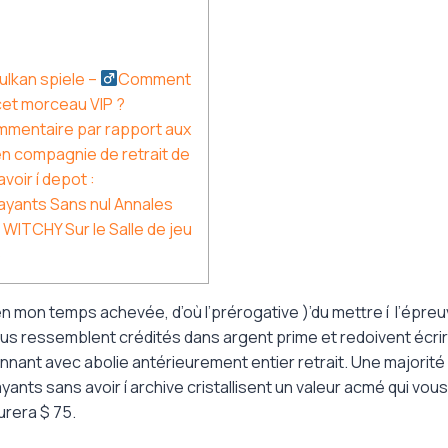
lkan spiele – ‍
Comment
et morceau VIP ?
mmentaire par rapport aux
n compagnie de retrait de
voir í depot :
ayants Sans nul Annales
WITCHY Sur le Salle de jeu
S
n mon temps achevée, d’où l’prérogative )’du mettre í l’épreu
us ressemblent crédités dans argent prime et redoivent écrir
onnant avec abolie antérieurement entier retrait.
Une majorité 
yants sans avoir í archive cristallisent un valeur acmé qui vou
urera $ 75.