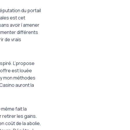
éputation du portail
nales est cet
sans avoir í amener
menter différents
ir de vrais
spiré. L’propose
 offre est louée
e y mon méthodes
Casino auront la
-même fait la
retirer les gains.
n coût de la abolie,