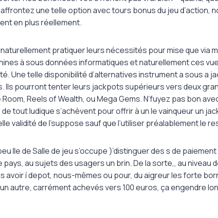
ffrontez une telle option avec tours bonus du jeu d’action, 
lent en plus réellement.
naturellement pratiquer leurs nécessités pour mise que via 
ines à sous données informatiques et naturellement ces vu
ité. Une telle disponibilité d’alternatives instrument a sous a j
. Ils pourront tenter leurs jackpots supérieurs vers deux gra
 Room, Reels of Wealth, ou Mega Gems. N’fuyez pas bon avec
de tout ludique s’achèvent pour offrir à un le vainqueur un jack
telle validité de l’suppose sauf que l’utiliser préalablement le re
eu Ile de Salle de jeu s’occupe )’distinguer des s de paiemen
pays, au sujets des usagers un brin. De la sorte,, au niveau
s avoir í depot, nous-mêmes ou pour, du aigreur les forte b
 D’un autre, carrément achevés vers 100 euros, ça engendre lo