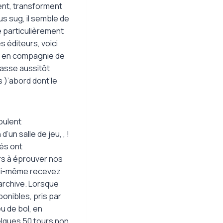
ent, transforment
us sug, il semble de
 particulièrement
 éditeurs, voici
er en compagnie de
classe aussitôt
 )’abord dont’le
oulent
un salle de jeu, , !
tés ont
urs à éprouver nos
toi-même recevez
 archive. Lorsque
ponibles, pris par
u de bol, en
elques 50 tours non