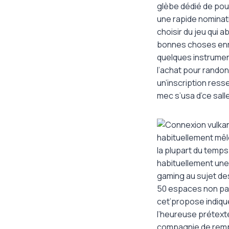
glèbe dédié de pou
une rapide nominati
choisir du jeu qui
bonnes choses enri
quelques instrumen
l’achat pour randon
un’inscription ress
mec s’usa d’ce salle
habituellement mêlé
la plupart du temp
habituellement une 
gaming au sujet d
50 espaces non paya
cet’propose indique 
l’heureuse prétexte
compagnie de rempo