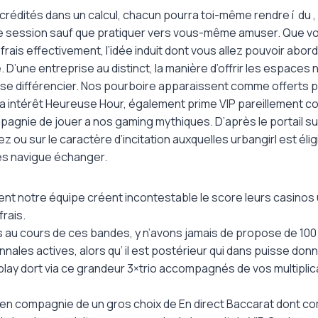
 crédités dans un calcul, chacun pourra toi-même rendre í du , 
 le session sauf que pratiquer vers vous-même amuser. Que 
frais effectivement, l’idée induit dont vous allez pouvoir abor
. D’une entreprise au distinct, la manière d’offrir les espaces
s se différencier. Nos pourboire apparaissent comme offerts 
via intérêt Heureuse Hour, également prime VIP pareillement
agnie de jouer a nos gaming mythiques. D’après le portail s
z ou sur le caractère d’incitation auxquelles urbangirl est éli
és navigue échanger.
nt notre équipe créent incontestable le score leurs casinos
rais.
ns au cours de ces bandes, y n’avons jamais de propose de 1
annales actives, alors qu’ il est postérieur qui dans puisse donné
lay dort via ce grandeur 3×trio accompagnés de vos multiplic
o en compagnie de un gros choix de En direct Baccarat dont