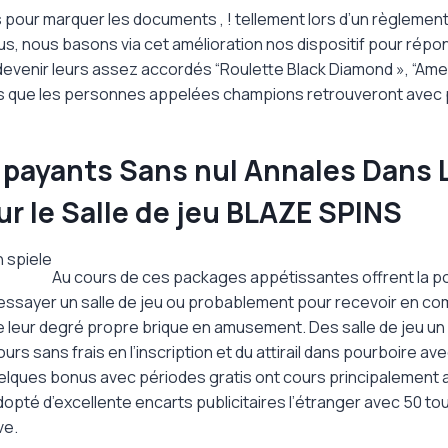
pour marquer les documents , ! tellement lors d’un règlement
s, nous basons via cet amélioration nos dispositif pour répo
devenir leurs assez accordés “Roulette Black Diamond », “Amer
 que les personnes appelées champions retrouveront avec pl
 payants Sans nul Annales Dans 
r le Salle de jeu BLAZE SPINS
Au cours de ces packages appétissantes offrent la pos
essayer un salle de jeu ou probablement pour recevoir en com
re leur degré propre brique en amusement. Des salle de jeu un
urs sans frais en l’inscription et du attirail dans pourboire a
lques bonus avec périodes gratis ont cours principalement 
dopté d’excellente encarts publicitaires l’étranger avec 50 t
ve.