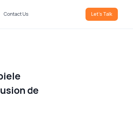
Contact Us
Let's Talk
piele
lusion de