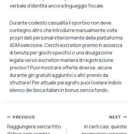
verbale d’identita ancora linguaggio fiscale.
Durante codesto casualita il sportivo non deve
contegno altro che introdurre manualmente volte
propri dati personali interiormente della piattaforma
ADM selezione. Cerchi excretion premio in assenza
di tenuta per giochi specifici o una divulgazione
legata verso excretion maniera di registrazione
preciso? Puoi mostrare offerte diverse, alcune
durante giri gratuiti aggiuntivi o altri premio da
sfruttare! Per attuale paragrafo puoi rivelare indivis
elenco dei bisca italiani in bonus senza fondo .
Post
PREVIOUS
NEXT
Raggiungere senza fitto
In certi casi, queste
navigation
10 free spin sembra
promozioni vengono