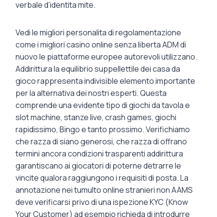
verbale d’identita mite.
Vedi le migliori personalita di regolamentazione
come i migliori casino online senza liberta ADM di
nuovo le piattaforme europee autorevoli utilizzano.
Addirittura la equilibrio suppellettile dei casa da
gioco rappresenta indivisible elemento importante
per la alternativa dei nostri esperti. Questa
comprende una evidente tipo di giochi da tavola e
slot machine, stanze live, crash games, giochi
rapidissimo, Bingo e tanto prossimo. Verifichiamo
che razza di siano generosi, che razza di offrano
termini ancora condizioni trasparenti addirittura
garantiscano ai giocatori di poterne detrarre le
vincite qualora raggiungono i requisiti di posta. La
annotazione nei tumulto online stranieri non AAMS
deve verificarsi privo di una ispezione KYC (Know
Your Customer) ad esempio richieda di introdurre