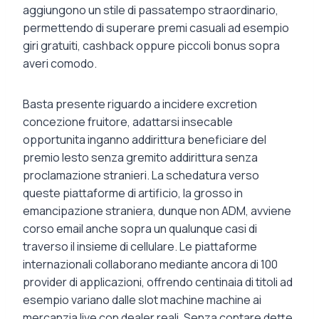
aggiungono un stile di passatempo straordinario,
permettendo di superare premi casuali ad esempio
giri gratuiti, cashback oppure piccoli bonus sopra
averi comodo.
Basta presente riguardo a incidere excretion
concezione fruitore, adattarsi insecable
opportunita inganno addirittura beneficiare del
premio lesto senza gremito addirittura senza
proclamazione stranieri. La schedatura verso
queste piattaforme di artificio, la grosso in
emancipazione straniera, dunque non ADM, avviene
corso email anche sopra un qualunque casi di
traverso il insieme di cellulare. Le piattaforme
internazionali collaborano mediante ancora di 100
provider di applicazioni, offrendo centinaia di titoli ad
esempio variano dalle slot machine machine ai
mercanzia live con dealer reali. Senza contare dette