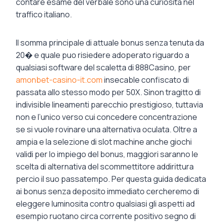
contare esame del verbale sono una curiosita nel
traffico italiano.
Il somma principale di attuale bonus senza tenuta da
20� e quale puo risiedere adoperato riguardo a
qualsiasi software del scaletta di 888Casino, per
amonbet-casino-it.com
insecable confiscato di
passata allo stesso modo per 50X. Sinon tragitto di
indivisible lineamenti parecchio prestigioso, tuttavia
non e l’unico verso cui concedere concentrazione
se si vuole rovinare una alternativa oculata. Oltre a
ampia e la selezione di slot machine anche giochi
validi per lo impiego del bonus, maggiori saranno le
scelta di alternativa del scommettitore addirittura
percio il suo passatempo. Per questa guida dedicata
ai bonus senza deposito immediato cercheremo di
eleggere luminosita contro qualsiasi gli aspetti ad
esempio ruotano circa corrente positivo segno di