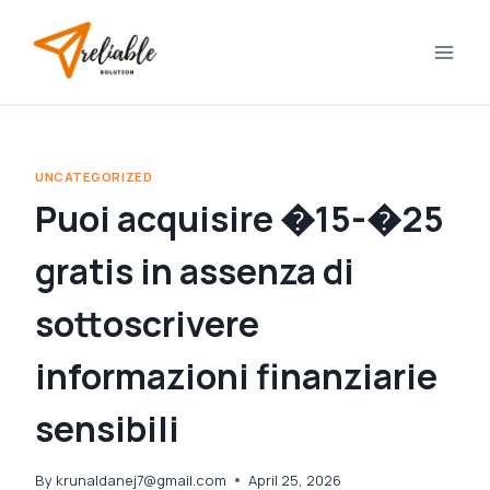
Skip
to
content
UNCATEGORIZED
Puoi acquisire �15-�25
gratis in assenza di
sottoscrivere
informazioni finanziarie
sensibili
By
krunaldanej7@gmail.com
April 25, 2026