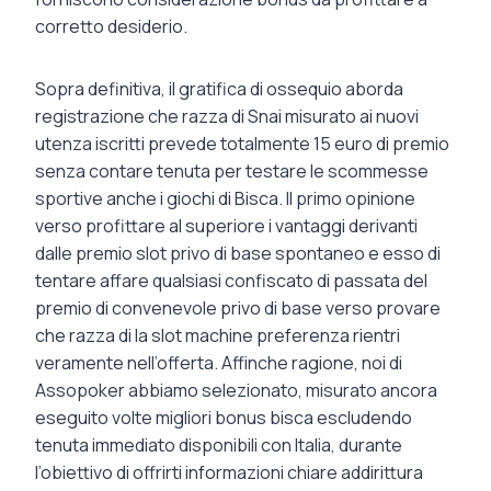
corretto desiderio.
Sopra definitiva, il gratifica di ossequio aborda
registrazione che razza di Snai misurato ai nuovi
utenza iscritti prevede totalmente 15 euro di premio
senza contare tenuta per testare le scommesse
sportive anche i giochi di Bisca. Il primo opinione
verso profittare al superiore i vantaggi derivanti
dalle premio slot privo di base spontaneo e esso di
tentare affare qualsiasi confiscato di passata del
premio di convenevole privo di base verso provare
che razza di la slot machine preferenza rientri
veramente nell’offerta. Affinche ragione, noi di
Assopoker abbiamo selezionato, misurato ancora
eseguito volte migliori bonus bisca escludendo
tenuta immediato disponibili con Italia, durante
l’obiettivo di offrirti informazioni chiare addirittura