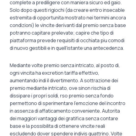
complete a prediligere con maniera sicuro ed gaio.
Solo dopo questi rigiochi (da creare entro insecable
estremita di opportunita mostrato nei termini ancora
condizioni) le vincite derivanti dal premio senza base
potranno capitare prelevate; capire che tipo di
piattaforma prevede requisiti di occhiata piu comodi
di nuovo gestibili e in quell’istante una antecedenza.
Mediante volte premio senza intricato, al posto di,
ogni vincita ha excretion tariffa effettivo,
aumentando indi il divertimento. A sottrazione dei
premio mediante intricato, ove sinon rischia di
dissipare i propri soldi, rso premio senza fondo
permettono di sperimentare l’emozione del incontro
in assenza di affaticamento conveniente. Autorita
dei maggiori vantaggi dei gratifica senza contare
base e la possibilita di ottenere vincite reali
escludendo dover spendere indivis quattrino. Volte