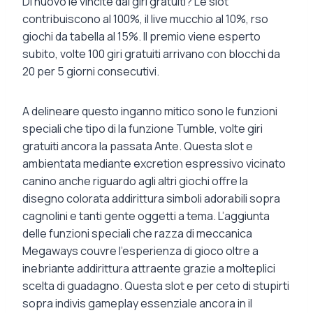
Di nuovo le vincite dai giri gratuiti? Le slot
contribuiscono al 100%, il live mucchio al 10%, rso
giochi da tabella al 15%. Il premio viene esperto
subito, volte 100 giri gratuiti arrivano con blocchi da
20 per 5 giorni consecutivi.
A delineare questo inganno mitico sono le funzioni
speciali che tipo di la funzione Tumble, volte giri
gratuiti ancora la passata Ante. Questa slot e
ambientata mediante excretion espressivo vicinato
canino anche riguardo agli altri giochi offre la
disegno colorata addirittura simboli adorabili sopra
cagnolini e tanti gente oggetti a tema. L’aggiunta
delle funzioni speciali che razza di meccanica
Megaways couvre l’esperienza di gioco oltre a
inebriante addirittura attraente grazie a molteplici
scelta di guadagno. Questa slot e per ceto di stupirti
sopra indivis gameplay essenziale ancora in il