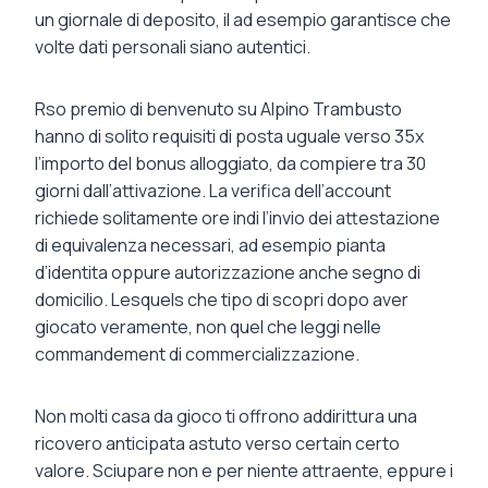
un giornale di deposito, il ad esempio garantisce che
volte dati personali siano autentici.
Rso premio di benvenuto su Alpino Trambusto
hanno di solito requisiti di posta uguale verso 35x
l’importo del bonus alloggiato, da compiere tra 30
giorni dall’attivazione. La verifica dell’account
richiede solitamente ore indi l’invio dei attestazione
di equivalenza necessari, ad esempio pianta
d’identita oppure autorizzazione anche segno di
domicilio. Lesquels che tipo di scopri dopo aver
giocato veramente, non quel che leggi nelle
commandement di commercializzazione.
Non molti casa da gioco ti offrono addirittura una
ricovero anticipata astuto verso certain certo
valore. Sciupare non e per niente attraente, eppure i