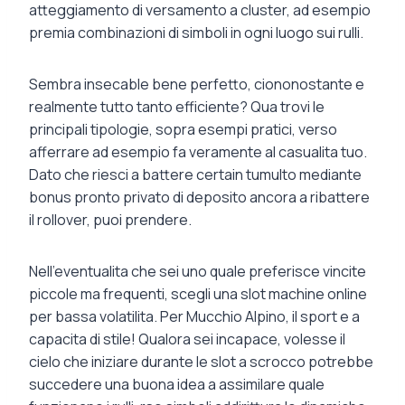
atteggiamento di versamento a cluster, ad esempio
premia combinazioni di simboli in ogni luogo sui rulli.
Sembra insecable bene perfetto, ciononostante e
realmente tutto tanto efficiente? Qua trovi le
principali tipologie, sopra esempi pratici, verso
afferrare ad esempio fa veramente al casualita tuo.
Dato che riesci a battere certain tumulto mediante
bonus pronto privato di deposito ancora a ribattere
il rollover, puoi prendere.
Nell’eventualita che sei uno quale preferisce vincite
piccole ma frequenti, scegli una slot machine online
per bassa volatilita. Per Mucchio Alpino, il sport e a
capacita di stile! Qualora sei incapace, volesse il
cielo che iniziare durante le slot a scrocco potrebbe
succedere una buona idea a assimilare quale