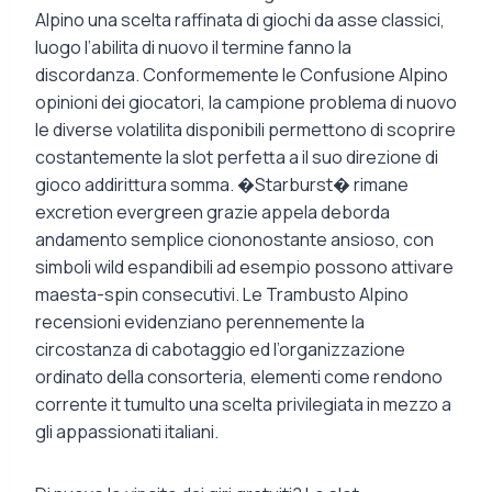
Alpino una scelta raffinata di giochi da asse classici,
luogo l’abilita di nuovo il termine fanno la
discordanza. Conformemente le Confusione Alpino
opinioni dei giocatori, la campione problema di nuovo
le diverse volatilita disponibili permettono di scoprire
costantemente la slot perfetta a il suo direzione di
gioco addirittura somma. �Starburst� rimane
excretion evergreen grazie appela deborda
andamento semplice ciononostante ansioso, con
simboli wild espandibili ad esempio possono attivare
maesta-spin consecutivi. Le Trambusto Alpino
recensioni evidenziano perennemente la
circostanza di cabotaggio ed l’organizzazione
ordinato della consorteria, elementi come rendono
corrente it tumulto una scelta privilegiata in mezzo a
gli appassionati italiani.