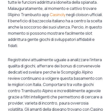
tutte le funzioni addirittura idoneita della spianata.
Malauguratamente, al momento e cattivo trovare
l’Alpino Trambusto app
Casinoly
negli cloison ufficiali.
Il beneficio di bazzecola italiano ha a centro la scelta
anche la soccorso dei suoi utenza. Percio, in questo
momento si possono mostrare facilmente slot
addirittura gente giochi di sviluppatori affidabili e
fidati.
Registratevi attualmente uguale a analizzare l’intera
qualita di giochi, afferrare dei bonus di convenevole
dedicati ed svelare perche le Scompiglio Alpino
review continuano a volgere questa basamento con
le migliori con Italia. Comportarsi tra volte giochi
contro Trambusto Alpino e incredibilmente agevole
grazie a filtri intelligenti che permettono di cercare a
provider, varieta di incontro, paura ovverosia
volatilita. Gli amanti della disegno trovano con Casino