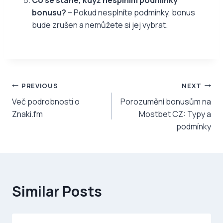
bonusu?
– Pokud nesplníte podmínky, bonus
bude zrušen a nemůžete si jej vybrat.
Post
PREVIOUS
NEXT
Več podrobnosti o
Porozumění bonusům na
navigation
Znaki.fm
Mostbet CZ: Typy a
podmínky
Similar Posts