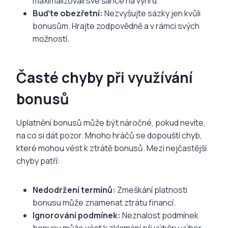
maximalizovali své šance na výhru.
Buďte obezřetní:
Nezvyšujte sázky jen kvůli
bonusům. Hrajte zodpovědně a v rámci svých
možností.
Časté chyby při využívání
bonusů
Uplatnění bonusů může být náročné, pokud nevíte,
na co si dát pozor. Mnoho hráčů se dopouští chyb,
které mohou vést k ztrátě bonusů. Mezi nejčastější
chyby patří:
Nedodržení termínů:
Zmeškání platnosti
bonusu může znamenat ztrátu financí.
Ignorování podmínek:
Neznalost podmínek
bonusu může vést k zklamání při výběru výher.