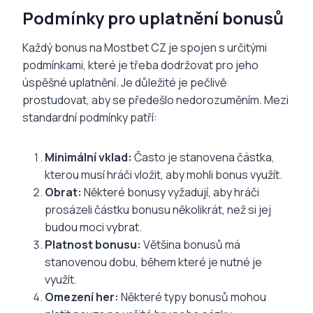
Podmínky pro uplatnění bonusů
Každý bonus na Mostbet CZ je spojen s určitými
podmínkami, které je třeba dodržovat pro jeho
úspěšné uplatnění. Je důležité je pečlivě
prostudovat, aby se předešlo nedorozuměním. Mezi
standardní podmínky patří:
Minimální vklad:
Často je stanovena částka,
kterou musí hráči vložit, aby mohli bonus využít.
Obrat:
Některé bonusy vyžadují, aby hráči
prosázeli částku bonusu několikrát, než si jej
budou moci vybrat.
Platnost bonusu:
Většina bonusů má
stanovenou dobu, během které je nutné je
využít.
Omezení her:
Některé typy bonusů mohou