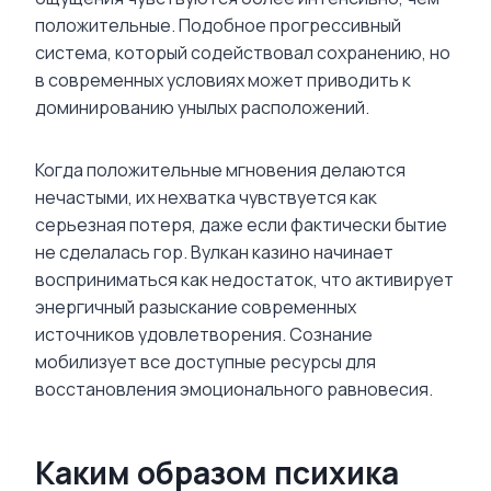
положительные. Подобное прогрессивный
система, который содействовал сохранению, но
в современных условиях может приводить к
доминированию унылых расположений.
Когда положительные мгновения делаются
нечастыми, их нехватка чувствуется как
серьезная потеря, даже если фактически бытие
не сделалась гор. Вулкан казино начинает
восприниматься как недостаток, что активирует
энергичный разыскание современных
источников удовлетворения. Сознание
мобилизует все доступные ресурсы для
восстановления эмоционального равновесия.
Каким образом психика