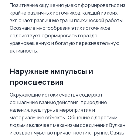
Позитивные ощущения умеют формироваться из
крайне различных источников, каждый из коих
включает различные грани психической работы.
Осознание многообразия этих источников
содействует сформировать гораздо
уравновешенную и богатую переживательную
активность.
Наружные импульсы и
происшествия
Окружающие истоки счастья содержат
социальные взаимодействия, природные
явления, культурные мероприятия и
материальные объекты. Общение с дорогими
людьми включает механизмы соединения Вулкан
и создает чувство причастности к группе. Связь