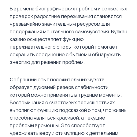
В времена биографических проблем и серьезных
проверок радостные переживания становятся
чрезвычайно значительным ресурсом для
поддержания ментального самочувствия. Вулкан
казино осуществляет функцию
переживательного опоры, который помогает
сохранить соединение с бытием и обнаружить
энергию для решения проблем.
Собранный опыт положительных чувств
образует духовный резерв стабильности,
который можно применять в трудные моменты.
Воспоминания о счастливых происшествиях
выполняют функцию подсказкой о том, что жизнь
способна являться красивой, а текущие
проблемы временны. Это способствует
удерживать веру и стимуляцию к деятельным