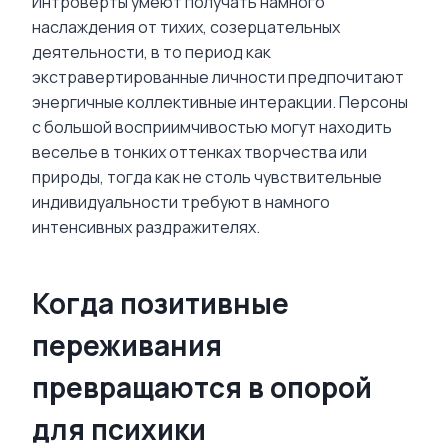
Интроверты умеют получать намного
наслаждения от тихих, созерцательных
деятельности, в то период как
экстравертированные личности предпочитают
энергичные коллективные интеракции. Персоны
с большой восприимчивостью могут находить
веселье в тонких оттенках творчества или
природы, тогда как не столь чувствительные
индивидуальности требуют в намного
интенсивных раздражителях.
Когда позитивные
переживания
превращаются в опорой
для психики