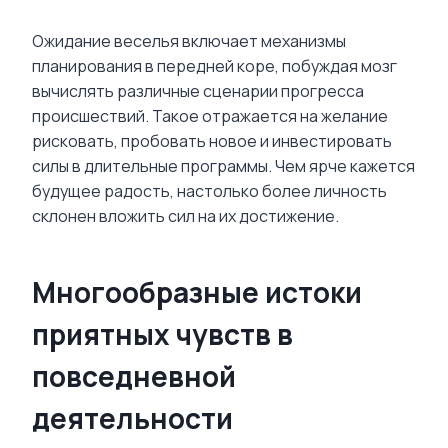
Ожидание веселья включает механизмы
планирования в передней коре, побуждая мозг
вычислять различные сценарии прогресса
происшествий. Такое отражается на желание
рисковать, пробовать новое и инвестировать
силы в длительные программы. Чем ярче кажется
будущее радость, настолько более личность
склонен вложить сил на их достижение.
Многообразные истоки
приятных чувств в
повседневной
деятельности