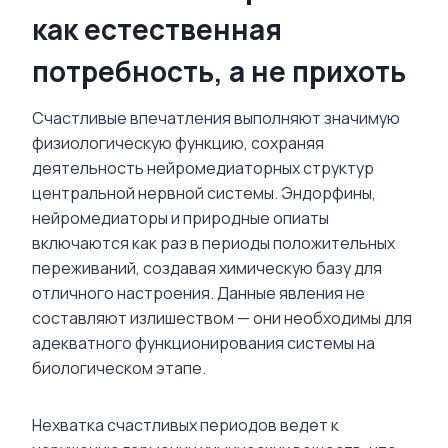
как естественная
потребность, а не прихоть
Счастливые впечатления выполняют значимую
физиологическую функцию, сохраняя
деятельность нейромедиаторных структур
центральной нервной системы. Эндорфины,
нейромедиаторы и природные опиаты
включаются как раз в периоды положительных
переживаний, создавая химическую базу для
отличного настроения. Данные явления не
составляют излишеством — они необходимы для
адекватного функционирования системы на
биологическом этапе.
Нехватка счастливых периодов ведет к