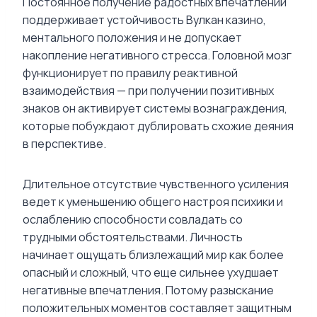
Постоянное получение радостных впечатлений
поддерживает устойчивость Вулкан казино,
ментального положения и не допускает
накопление негативного стресса. Головной мозг
функционирует по правилу реактивной
взаимодействия — при получении позитивных
знаков он активирует системы вознаграждения,
которые побуждают дублировать схожие деяния
в перспективе.
Длительное отсутствие чувственного усиления
ведет к уменьшению общего настроя психики и
ослаблению способности совладать со
трудными обстоятельствами. Личность
начинает ощущать близлежащий мир как более
опасный и сложный, что еще сильнее ухудшает
негативные впечатления. Потому разыскание
положительных моментов составляет защитным