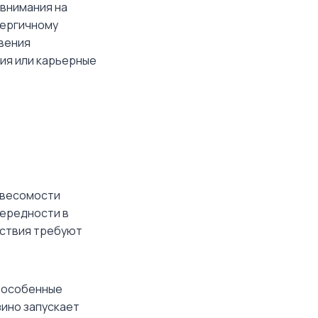
внимания на
нергичному
овения
ия или карьерные
 весомости
чередности в
ествия требуют
т особенные
зино запускает