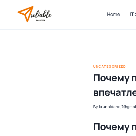
Skip
to
Home
IT
content
UNCATEGORIZED
Почему п
впечатл
By
krunaldanej7@gmai
Почему п