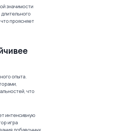
ой значимости
и длительного
 что проясняет
ойчивее
ного опыта.
торами,
альностей, что
ает интенсивную
ор игра
вания добавочных