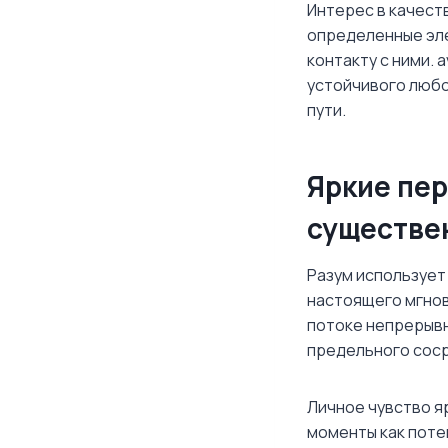
Интерес в качест
определенные эл
контакту с ними. 
устойчивого любо
пути.
Яркие пер
существе
Разум использует
настоящего мгнов
потоке непрерывн
предельного соср
Личное чувство я
моменты как поте