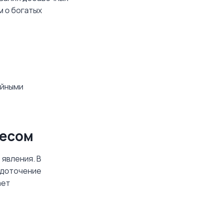
м о богатых
ийными
ресом
явления. В
едоточение
ает