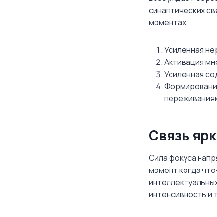
синаптических св
моментах.
Усиленная не
Активация мн
Усиленная со
Формирование
переживания
Связь ярк
Сила фокуса напр
момент когда что
интеллектуальных
интенсивность и 