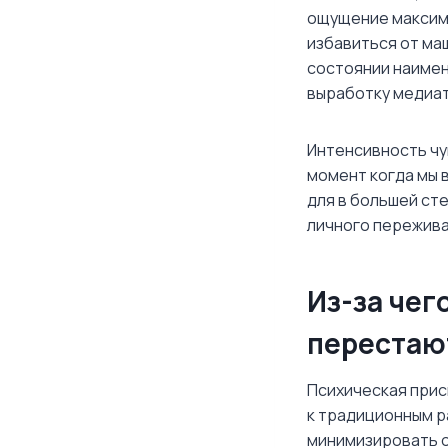
ощущение максима
избавиться от ма
состоянии наиме
выработку медиат
Интенсивность чу
момент когда мы 
для в большей ст
личного пережив
Из-за чег
перестаю
Психическая при
к традиционным р
минимизировать о