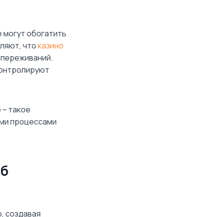
 могут обогатить
вляют, что
казино
е переживаний.
контролируют
 – такое
ыми процессами
об
, создавая