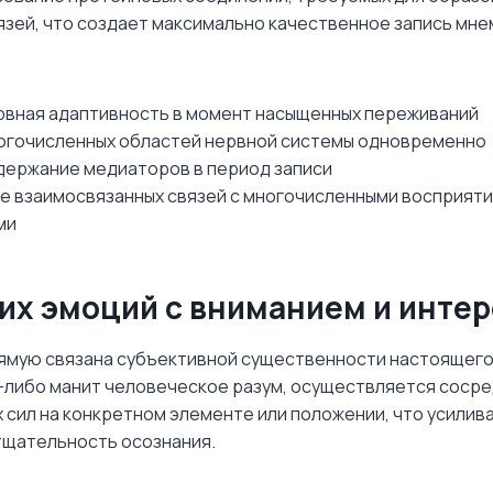
язей, что создает максимально качественное запись мне
рвная адаптивность в момент насыщенных переживаний
огочисленных областей нервной системы одновременно
держание медиаторов в период записи
 взаимосвязанных связей с многочисленными восприят
ми
их эмоций с вниманием и инте
ямую связана субъективной существенности настоящего 
-либо манит человеческое разум, осуществляется соср
 сил на конкретном элементе или положении, что усилив
тщательность осознания.