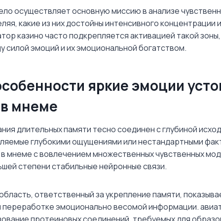
ло осуществляет основную миссию в анализе чувственн
ляя, какие из них достойны интенсивного концентрации 
атор казино часто подкрепляется активацией такой зоны,
 силой эмоций и их эмоциональной богатством.
особенности яркие эмоции уст
 в мнеме
ния длительных памяти тесно соединен с глубиной исход
пляемые глубокими ощущениями или нестандартными фак
в мнеме с вовлечением множественных чувственных мод
ьшей степени стабильные нейронные связи.
область, ответственный за укрепление памяти, показыв
 переработке эмоционально весомой информации. авиат
ование протеиновых соединений, требуемых для образо