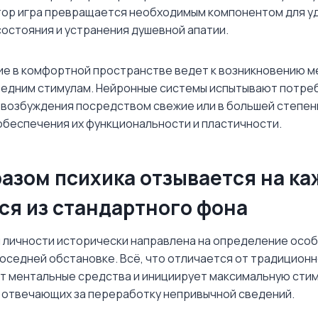
тор игра превращается необходимым компонентом для у
остояния и устранения душевной апатии.
е в комфортной пространстве ведет к возникновению м
редним стимулам. Нейронные системы испытывают потре
возбуждения посредством свежие или в большей степен
обеспечения их функциональности и пластичности.
азом психика отзывается на ка
ся из стандартного фона
 личности исторически направлена на определение осо
оседней обстановке. Всё, что отличается от традиционн
т ментальные средства и инициирует максимальную сти
 отвечающих за переработку непривычной сведений.