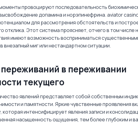
моменты провоцируют последовательность биохимическ
ысвобождение допамина и норэпинефрина. aviator casino
потенциалом для рассмотрения обстоятельств и постро
 отклика. Этот система проясняет, отчего в том числе 
вия имеют возможность восприниматься существенными,
в внезапный миг или нестандартном ситуации.
 переживаний в переживании
ости текущего
чество явлений представляет собой собственным инди
чимости и памятности. Яркие чувственные проявления в
, которая интенсифицирует явления записи и консолида
венная насыщенность ощущения, тем более глубоким и в