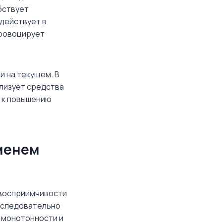
бствует
 действует в
провоцирует
и на текущем. В
илизует средства
т к повышению
еменем
 восприимчивости
оследовательно
у монотонности и