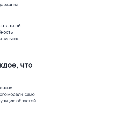
держания
ентальной
бность
и сильные
ждое, что
бенных
ого модели, само
муляцию областей