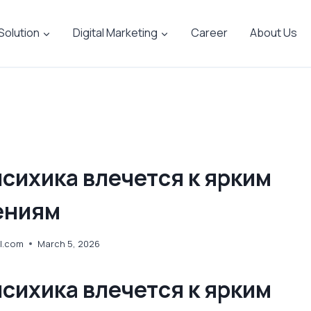
 Solution
Digital Marketing
Career
About Us
сихика влечется к ярким
ениям
l.com
March 5, 2026
сихика влечется к ярким