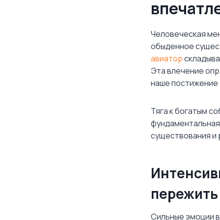
впечатл
Человеческая мен
обыденное сущест
авиатор
складывае
Эта влечение опр
наше постижение
Тяга к богатым с
фундаментальная 
существования и 
Интенсив
пережить
Сильные эмоции в