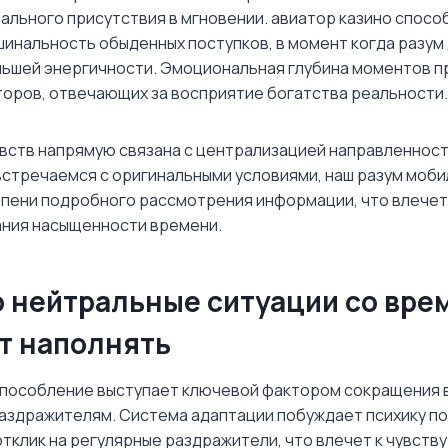
льного присутствия в мгновении. авиатор казино спосо
шинальность обыденных поступков, в момент когда разум
ньшей энергичности. Эмоциональная глубина моментов 
оров, отвечающих за восприятие богатства реальности.
вств напрямую связана с централизацией направленност
встречаемся с оригинальными условиями, наш разум моб
епени подробного рассмотрения информации, что влече
ания насыщенности времени.
о нейтральные ситуации со вр
т наполнять
способление выступает ключевой фактором сокращения
аздражителям. Система адаптации побуждает психику п
тклик на регулярные раздражители, что влечет к чувств