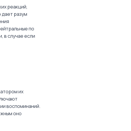
их реакций,
 дает разум
ения
нейтральные по
 в случае если
катором их
ключают
ции воспоминаний.
ажным оно