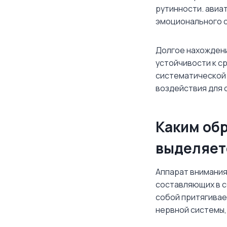
рутинности. авиа
эмоционального с
Долгое нахождени
устойчивости к с
систематической 
воздействия для 
Каким обр
выделяет
Аппарат внимания
составляющих в с
собой притягивае
нервной системы,