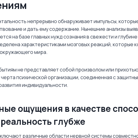
ениям
тальность непрерывно обнаруживает импульсы, которые
вование и дать ему содержание. Нынешние анализы выя
тся на базе главных нужд сознания в свежести и глубин
еделена характеристиками мозговых реакций, которые 
 окружающего мира.
обытиям не представляет собой произволом или прихотью
черта психической организации, соединенная с защитн
развития индивидуальности.
ные ощущения в качестве спос
 реальность глубже
ключают различные области нервной системы совместно