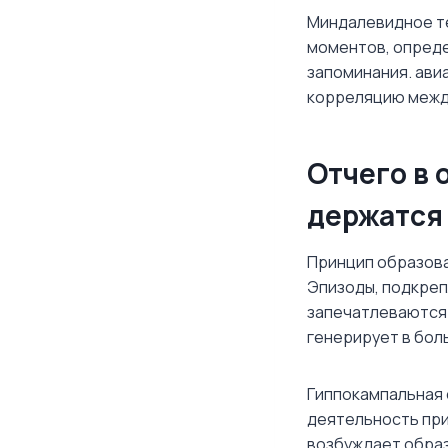
Миндалевидное те
моментов, опреде
запоминания. ави
корреляцию между
Отчего в 
держатся
Принцип образова
Эпизоды, подкре
запечатлеваются 
генерирует в бол
Гиппокампальная 
деятельность при
возбуждает образ