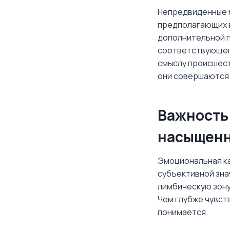
Непредвиденные 
предполагающих в
дополнительной 
соответствующего
смыслу происшест
они совершаются 
Важность
насыщенн
Эмоциональная ка
субъективной зна
лимбическую зону
Чем глубже чувст
понимается.