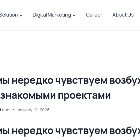
 Solution
Digital Marketing
Career
About Us
мы нередко чувствуем возб
езнакомыми проектами
l.com
January 12, 2026
мы нередко чувствуем возб