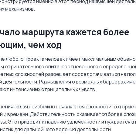
емонстрируется именно в этот период наивысшей деятел
их механизмов.
ачало маршрута кажется более
ющим, чем ход
пе любого проекта человек имеет максимальным объемо
м отрицательного опыта, соотнесенного с определенной
ретных сложностей разрешает сосредотачиваться на по
й деятельности. Размышления о возможных барьерах им
дают интенсивных отрицательных чувств.
нения задач неизбежно появляются сложности, которые 
й и времени. Действительность оказывается более слож
зы. Это приводит к падению увлеченности и нуждается в
истик для дальнейшего ведения деятельности.