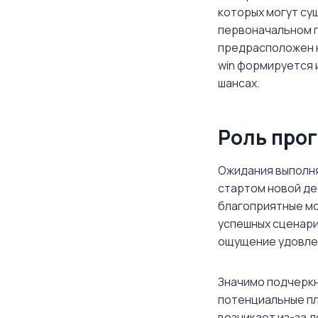
которых могут су
первоначальном 
предрасположен к
win формируется 
шансах.
Роль про
Ожидания выполн
стартом новой де
благоприятные м
успешных сценари
ощущение удовле
Значимо подчеркн
потенциальные п
возникает из-за д