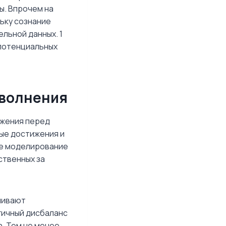
ы. Впрочем на
ьку сознание
льной данных. 1
 потенциальных
 волнения
ожения перед
ые достижения и
ое моделирование
ственных за
ичивают
гичный дисбаланс
. Тем не менее,