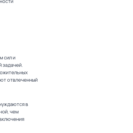
ьности
м сил и
 задачей.
ложительных
еют отвлеченный
нуждаются в
ной, чем
 включения