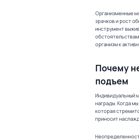
Организменные м
зрачков и рост о
инструмент выжи
обстоятельствам 
организм к актив
Почему н
подъем
Индивидуальный м
награды. Когда м
которая стремитс
приносит наслажд
Неопределенност