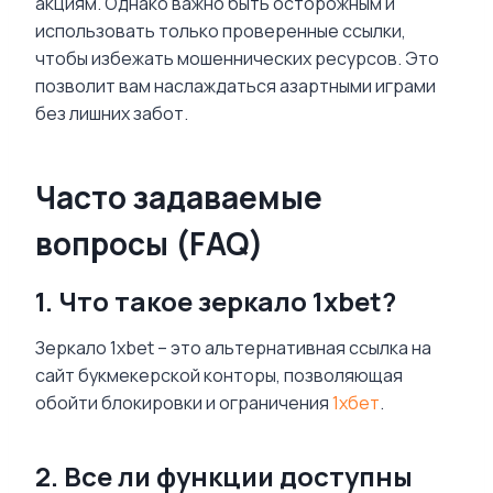
акциям. Однако важно быть осторожным и
использовать только проверенные ссылки,
чтобы избежать мошеннических ресурсов. Это
позволит вам наслаждаться азартными играми
без лишних забот.
Часто задаваемые
вопросы (FAQ)
1. Что такое зеркало 1xbet?
Зеркало 1xbet – это альтернативная ссылка на
сайт букмекерской конторы, позволяющая
обойти блокировки и ограничения
1хбет
.
2. Все ли функции доступны