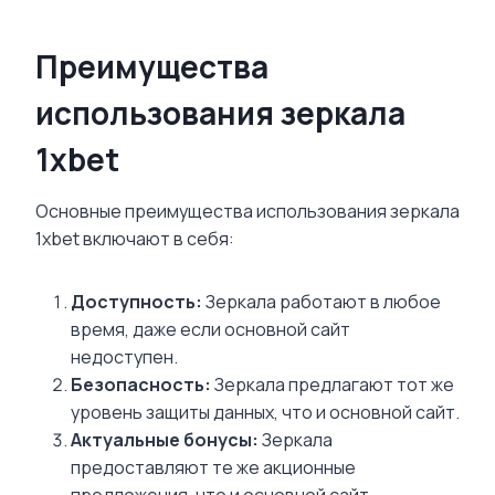
Преимущества
использования зеркала
1xbet
Основные преимущества использования зеркала
1xbet включают в себя:
Доступность:
Зеркала работают в любое
время, даже если основной сайт
недоступен.
Безопасность:
Зеркала предлагают тот же
уровень защиты данных, что и основной сайт.
Актуальные бонусы:
Зеркала
предоставляют те же акционные
предложения, что и основной сайт.