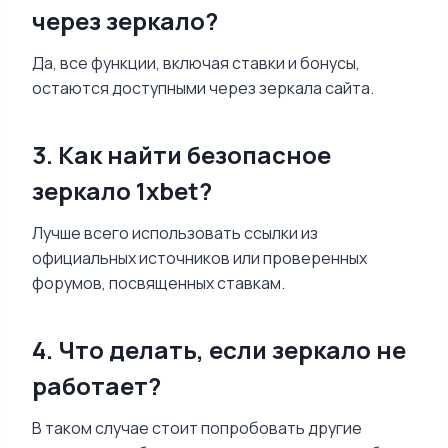
через зеркало?
Да, все функции, включая ставки и бонусы,
остаются доступными через зеркала сайта.
3. Как найти безопасное
зеркало 1xbet?
Лучше всего использовать ссылки из
официальных источников или проверенных
форумов, посвященных ставкам.
4. Что делать, если зеркало не
работает?
В таком случае стоит попробовать другие