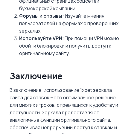
официальных страницах соцсетей
букмекерской компании.
Форумы и отзывы:
Изучайте мнения
пользователей на форумах о проверенных
зеркалах.
Используйте VPN:
При помощи VPN можно
обойти блокировки и получить доступ к
оригинальному сайту.
Заключение
В заключение, использование 1xbet зеркала
сайта для ставок – это оптимальное решение
для многих игроков, стремящихся к удобству и
доступности. Зеркала предоставляют
аналогичные функции оригинального сайта,
обеспечивая непрерывный доступ к ставкам и