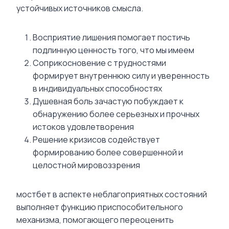
устойчивых источников смысла.
Восприятие лишения помогает постичь
подлинную ценность того, что мы имеем
Соприкосновение с трудностями
формирует внутреннюю силу и уверенность
в индивидуальных способностях
Душевная боль зачастую побуждает к
обнаружению более серьезных и прочных
истоков удовлетворения
Решение кризисов содействует
формированию более совершенной и
целостной мировоззрения
мостбет в аспекте неблагоприятных состояний
выполняет функцию приспособительного
механизма, помогающего переоценить