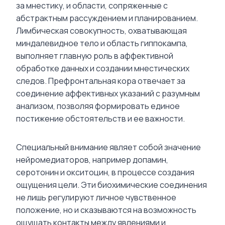
за мнестику, и области, сопряженные с
абстрактным рассуждением и планированием.
Лимбическая совокупность, охватывающая
миндалевидное тело и область гиппокампа,
выполняет главную роль в аффективной
обработке данных и создании мнестических
следов. Префронтальная кора отвечает за
соединение аффективных указаний с разумным
анализом, позволяя формировать единое
постижение обстоятельств и ее важности.
Специальный внимание являет собой значение
нейромедиаторов, например допамин,
серотонин и окситоцин, в процессе создания
ощущения цели. Эти биохимические соединения
не лишь регулируют личное чувственное
положение, но и сказываются на возможность
ощущать контакты между явлениями и