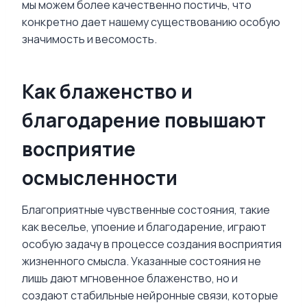
мы можем более качественно постичь, что
конкретно дает нашему существованию особую
значимость и весомость.
Как блаженство и
благодарение повышают
восприятие
осмысленности
Благоприятные чувственные состояния, такие
как веселье, упоение и благодарение, играют
особую задачу в процессе создания восприятия
жизненного смысла. Указанные состояния не
лишь дают мгновенное блаженство, но и
создают стабильные нейронные связи, которые