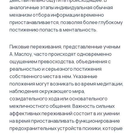
аналогичные этапы индивидуальная обычная
механизм отбора информации временно
приостанавливается, позволяя более глубокому
постижению попасть в ментальность.
Пиковые переживания, представленные ученым
А. Маслоу, часто происходят одновременно
ощущением превосходства, объединения с
реальностью и серьезного постижения
собственного места в нем. Указанные
положения могут возникать во время медитации,
наблюдения окружающего мира,
созидательного хода или основательного
межличностного общения. Важность сильных
аффективных переживаний состоит в их умении
на время приостанавливать функционирование
предохранительных устройств психики, которые