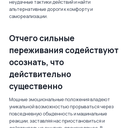
неудачные тактики действий и найти
альтернативные дороги к комфорту и
самореализации.
Отчего сильные
переживания содействуют
осознать, что
действительно
существенно
Мощные эмоциональные положения владеют
уникальной возможностью прорываться через
повседневную обыденность и машинальные
реакции, заставляя нас приостановиться и
действительно ощутить происходящее. В