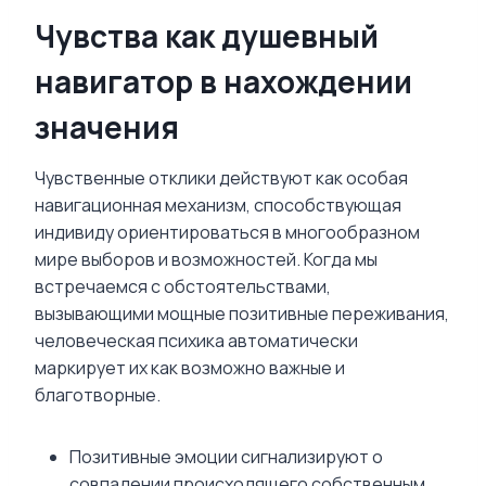
Чувства как душевный
навигатор в нахождении
значения
Чувственные отклики действуют как особая
навигационная механизм, способствующая
индивиду ориентироваться в многообразном
мире выборов и возможностей. Когда мы
встречаемся с обстоятельствами,
вызывающими мощные позитивные переживания,
человеческая психика автоматически
маркирует их как возможно важные и
благотворные.
Позитивные эмоции сигнализируют о
совпадении происходящего собственным