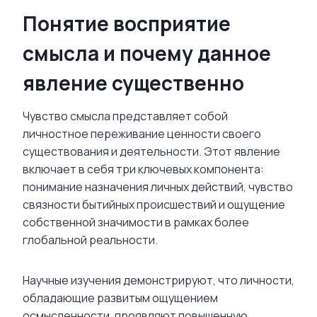
Понятие восприятие
смысла и почему данное
явление существенно
Чувство смысла представляет собой
личностное переживание ценности своего
существования и деятельности. Этот явление
включает в себя три ключевых компонента:
понимание назначения личных действий, чувство
связности бытийных происшествий и ощущение
собственной значимости в рамках более
глобальной реальности.
Научные изучения демонстрируют, что личности,
обладающие развитым ощущением
осмысленности, проявляют повышенную