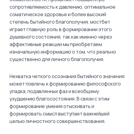
сопротивляемость к давлению, оптимальное
соматическое здоровье и более высокий
степень бытийного благополучия. мостбет
играет главную роль в формировании этого
душевного состояния, так как именно через
аффективные реакции мы приобретаем
изначальную информацию о том, что реально
существенно для личного благополучия.
Нехватка четкого осознания бытийного значения
может повлечь к формированию философского
упадка, подавленных фаз и всеобщему
ухудшению благосостояния. В связи с этим
формирование умения отыскивать и
формировать смысл выступает важнейшей
целью личностного совершенствования.