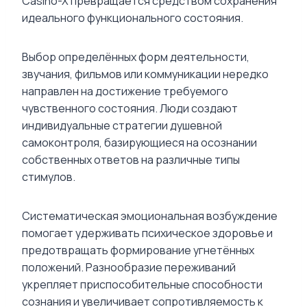
Casino-X превращается средством сохранения
идеального функционального состояния.
Выбор определённых форм деятельности,
звучания, фильмов или коммуникации нередко
направлен на достижение требуемого
чувственного состояния. Люди создают
индивидуальные стратегии душевной
самоконтроля, базирующиеся на осознании
собственных ответов на различные типы
стимулов.
Систематическая эмоциональная возбуждение
помогает удерживать психическое здоровье и
предотвращать формирование угнетённых
положений. Разнообразие переживаний
укрепляет приспособительные способности
сознания и увеличивает сопротивляемость к