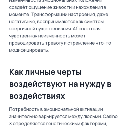
создаёт ощущение живости и нахождения в
моменте. Трансформации настроения, даже
негативные, воспринимаются как симптом
энергичной существования. Абсолютная
чувственная неизменность может
провоцировать тревогу и стремление что-то
модифицировать.
Как личные черты
воздействуют на нужду в
воздействиях
Потребность в эмоциональной активации
значительно варьируется между людьми. Casino
X определяется генетическими факторами,