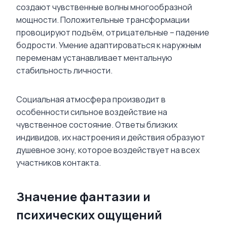
создают чувственные волны многообразной
мощности. Положительные трансформации
провоцируют подъём, отрицательные – падение
бодрости. Умение адаптироваться к наружным
переменам устанавливает ментальную
стабильность личности.
Социальная атмосфера производит в
особенности сильное воздействие на
чувственное состояние. Ответы близких
индивидов, их настроения и действия образуют
душевное зону, которое воздействует на всех
участников контакта.
Значение фантазии и
психических ощущений