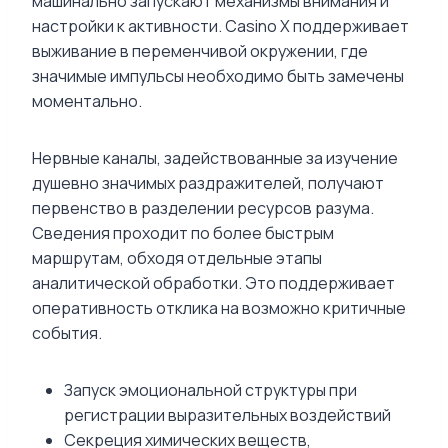
машинально запускают механизмы внимания и
настройки к активности. Casino X поддерживает
выживание в переменчивой окружении, где
значимые импульсы необходимо быть замечены
моментально.
Нервные каналы, задействованные за изучение
душевно значимых раздражителей, получают
первенство в разделении ресурсов разума.
Сведения проходит по более быстрым
маршрутам, обходя отдельные этапы
аналитической обработки. Это поддерживает
оперативность отклика на возможно критичные
события.
Запуск эмоциональной структуры при
регистрации выразительных воздействий
Секреция химических веществ,