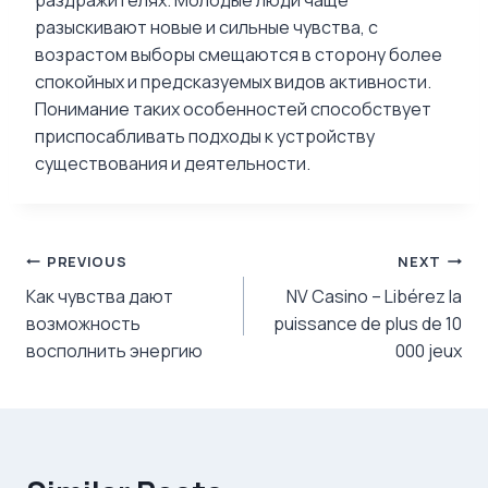
разыскивают новые и сильные чувства, с
возрастом выборы смещаются в сторону более
спокойных и предсказуемых видов активности.
Понимание таких особенностей способствует
приспосабливать подходы к устройству
существования и деятельности.
Post
PREVIOUS
NEXT
Как чувства дают
NV Casino – Libérez la
navigation
возможность
puissance de plus de 10
восполнить энергию
000 jeux