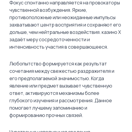
Фокус спонтанно направляется на провокаторы
чувственной возбуждения. Яркие,
противоположные или неожиданные импульсы
захватывают центр восприятия и сохраняют его
дольше, чем нейтральные воздействия. казино Х
задаёт меру сосредоточенности и
интенсивность участия в совершающееся.
Любопытство формируется как результат
сочетания между свежестью раздражителя и
его предполагаемой значимостью. Когда
явление или предмет вызывает чувственную
ответ, активируются механизмы более
глубокого изучения и рассмотрения. Данное
помогает лучшему запоминанию и
формированию прочных связей.
Чувственно наполненная сведения