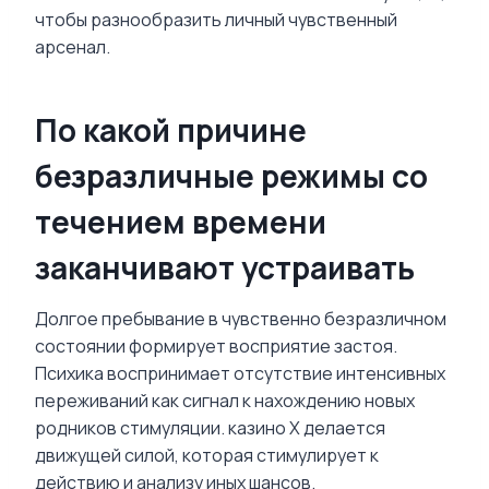
чтобы разнообразить личный чувственный
арсенал.
По какой причине
безразличные режимы со
течением времени
заканчивают устраивать
Долгое пребывание в чувственно безразличном
состоянии формирует восприятие застоя.
Психика воспринимает отсутствие интенсивных
переживаний как сигнал к нахождению новых
родников стимуляции. казино Х делается
движущей силой, которая стимулирует к
действию и анализу иных шансов.