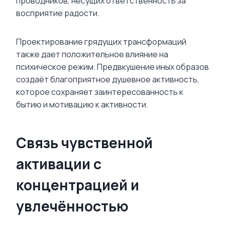
проводников, несущих ответственность за
восприятие радости.
Проектирование грядущих трансформаций
также дает положительное влияние на
психическое режим. Предвкушение иных образов
создаёт благоприятное душевное активность,
которое сохраняет заинтересованность к
бытию и мотивацию к активности.
Связь чувственной
активации с
концентрацией и
увлечённостью