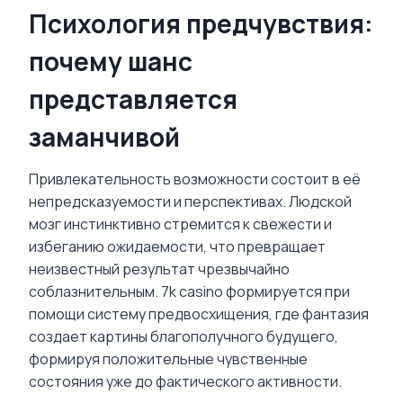
Психология предчувствия:
почему шанс
представляется
заманчивой
Привлекательность возможности состоит в её
непредсказуемости и перспективах. Людской
мозг инстинктивно стремится к свежести и
избеганию ожидаемости, что превращает
неизвестный результат чрезвычайно
соблазнительным. 7k casino формируется при
помощи систему предвосхищения, где фантазия
создает картины благополучного будущего,
формируя положительные чувственные
состояния уже до фактического активности.