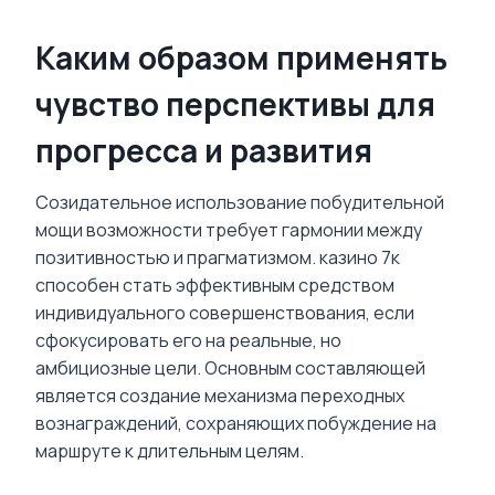
Каким образом применять
чувство перспективы для
прогресса и развития
Созидательное использование побудительной
мощи возможности требует гармонии между
позитивностью и прагматизмом. казино 7к
способен стать эффективным средством
индивидуального совершенствования, если
сфокусировать его на реальные, но
амбициозные цели. Основным составляющей
является создание механизма переходных
вознаграждений, сохраняющих побуждение на
маршруте к длительным целям.