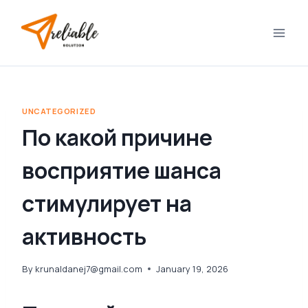
Skip
to
content
UNCATEGORIZED
По какой причине
восприятие шанса
стимулирует на
активность
By
krunaldanej7@gmail.com
January 19, 2026