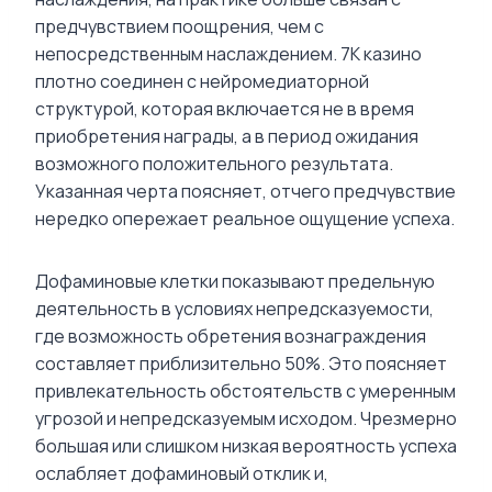
предчувствием поощрения, чем с
непосредственным наслаждением. 7К казино
плотно соединен с нейромедиаторной
структурой, которая включается не в время
приобретения награды, а в период ожидания
возможного положительного результата.
Указанная черта поясняет, отчего предчувствие
нередко опережает реальное ощущение успеха.
Дофаминовые клетки показывают предельную
деятельность в условиях непредсказуемости,
где возможность обретения вознаграждения
составляет приблизительно 50%. Это поясняет
привлекательность обстоятельств с умеренным
угрозой и непредсказуемым исходом. Чрезмерно
большая или слишком низкая вероятность успеха
ослабляет дофаминовый отклик и,