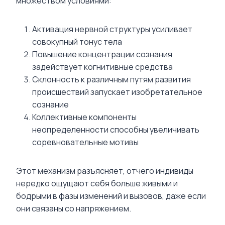
множеством условиями:
Активация нервной структуры усиливает
совокупный тонус тела
Повышение концентрации сознания
задействует когнитивные средства
Склонность к различным путям развития
происшествий запускает изобретательное
сознание
Коллективные компоненты
неопределенности способны увеличивать
соревновательные мотивы
Этот механизм разъясняет, отчего индивиды
нередко ощущают себя больше живыми и
бодрыми в фазы изменений и вызовов, даже если
они связаны со напряжением.