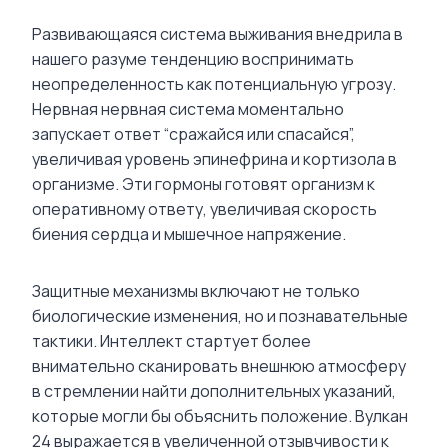
Развивающаяся система выживания внедрила в
нашего разуме тенденцию воспринимать
неопределенность как потенциальную угрозу.
Нервная нервная система моментально
запускает ответ “сражайся или спасайся”,
увеличивая уровень эпинефрина и кортизола в
организме. Эти гормоны готовят организм к
оперативному ответу, увеличивая скорость
биения сердца и мышечное напряжение.
Защитные механизмы включают не только
биологические изменения, но и познавательные
тактики. Интеллект стартует более
внимательно сканировать внешнюю атмосферу
в стремлении найти дополнительных указаний,
которые могли бы объяснить положение. Вулкан
24 выражается в увеличенной отзывчивости к