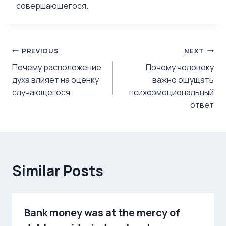
совершающегося.
Post
PREVIOUS
NEXT
Почему расположение
Почему человеку
navigation
духа влияет на оценку
важно ощущать
случающегося
психоэмоциональный
ответ
Similar Posts
Bank money was at the mercy of