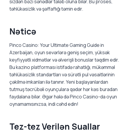
sizdən bəzi sənədlər tələb oluna bilər. Bu proses,
təhlükəsizlik və şəffaflığı təmin edir.
Nəticə
Pinco Casino: Your Ultimate Gaming Guide in
Azerbaijan, oyun sevərlərə geniş seçim, yüksək
keyfiyyətli xidmətlər və əlverişli bonuslar təqdim edir.
Bu kazino platforması istifadə rahatlığı, mükəmməl
təhlükəsizlik standartları və sürətli pul vəsaitlərinin
çəkilmə imkanları ilə tanınır. Yeni başlayanlardan
tutmuş təcrübəli oyunçulara qədər hər kəs buradan
faydalana bilər. Əgər hələ də Pinco Casino-da oyun
oynamamısınızsa, indi cəhd edin!
Tez-tez Verilən Suallar