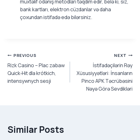
müxtəlif ödəniş metodları təqdim edir, belə ki, siz,
bank kartları, elektron cüzdanlar və daha
çoxundan istifadə edə bilərsiniz.
Post
PREVIOUS
NEXT
Rizk Casino – Plac zabaw
İstifadəçilərin Rəy
navigation
Quick‑Hit dla krótkich,
Xüsusiyyətləri: İnsanların
intensywnych sesji
Pinco APK Təcrübəsini
Nəyə Görə Sevdikləri
Similar Posts