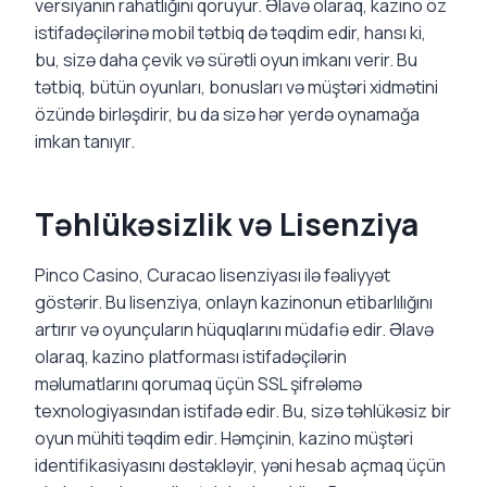
versiyanın rahatlığını qoruyur. Əlavə olaraq, kazino öz
istifadəçilərinə mobil tətbiq də təqdim edir, hansı ki,
bu, sizə daha çevik və sürətli oyun imkanı verir. Bu
tətbiq, bütün oyunları, bonusları və müştəri xidmətini
özündə birləşdirir, bu da sizə hər yerdə oynamağa
imkan tanıyır.
Təhlükəsizlik və Lisenziya
Pinco Casino, Curacao lisenziyası ilə fəaliyyət
göstərir. Bu lisenziya, onlayn kazinonun etibarlılığını
artırır və oyunçuların hüquqlarını müdafiə edir. Əlavə
olaraq, kazino platforması istifadəçilərin
məlumatlarını qorumaq üçün SSL şifrələmə
texnologiyasından istifadə edir. Bu, sizə təhlükəsiz bir
oyun mühiti təqdim edir. Həmçinin, kazino müştəri
identifikasiyasını dəstəkləyir, yəni hesab açmaq üçün