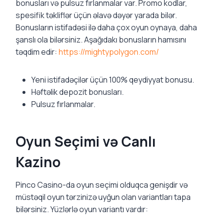
bonusları və pulsuz fırlanmalar var. Promo kodlar,
spesifik təkliflər üçün əlavə dəyər yarada bilər.
Bonusların istifadəsi ilə daha çox oyun oynaya, daha
şanslı ola bilərsiniz. Aşağıdakı bonusların hamısını
təqdim edir:
https://mightypolygon.com/
Yeni istifadəçilər üçün 100% qeydiyyat bonusu.
Həftəlik depozit bonusları.
Pulsuz fırlanmalar.
Oyun Seçimi və Canlı
Kazino
Pinco Casino-da oyun seçimi olduqca genişdir və
müstəqil oyun tərzinizə uyğun olan variantları tapa
bilərsiniz. Yüzlərlə oyun variantı vardır: