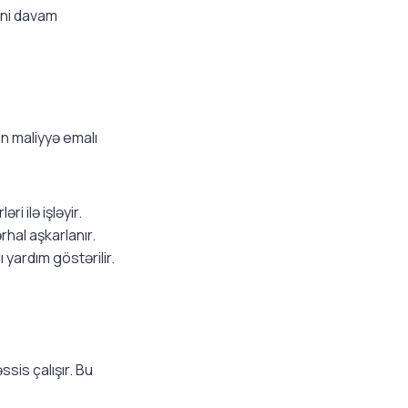
ini davam
un maliyyə emalı
i ilə işləyir.
ərhal aşkarlanır.
 yardım göstərilir.
sis çalışır. Bu