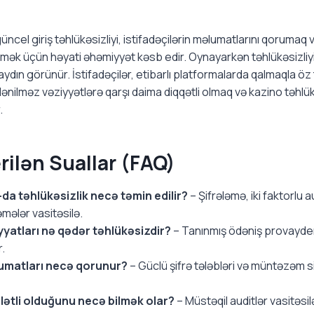
cel giriş təhlükəsizliyi, istifadəçilərin məlumatlarını qorumaq v
mək üçün həyati əhəmiyyət kəsb edir. Oynayarkən təhlükəsizliy
ydın görünür. İstifadəçilər, etibarlı platformalarda qalmaqla öz t
zlənilməz vəziyyətlərə qarşı daima diqqətli olmaq və kazino təhlük
.
rilən Suallar (FAQ)
da təhlükəsizlik necə təmin edilir?
– Şifrələmə, iki faktorlu a
mələr vasitəsilə.
yyatları nə qədər təhlükəsizdir?
– Tanınmış ödəniş provayderlər
r.
lumatları necə qorunur?
– Güclü şifrə tələbləri və müntəzəm 
lətli olduğunu necə bilmək olar?
– Müstəqil auditlər vasitəsilə