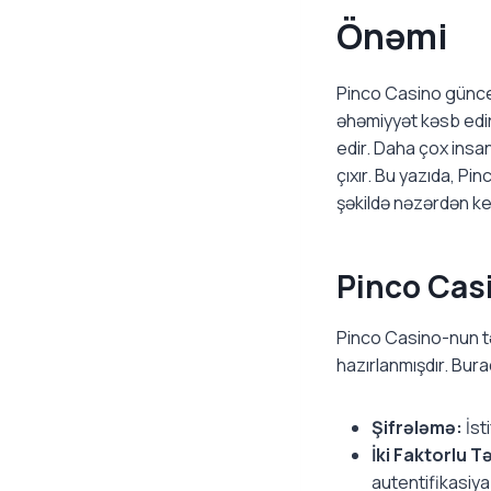
Önəmi
Pinco Casino güncel 
əhəmiyyət kəsb edir
edir. Daha çox insa
çıxır. Bu yazıda, Pi
şəkildə nəzərdən ke
Pinco Casi
Pinco Casino-nun tə
hazırlanmışdır. Bur
Şifrələmə:
İst
İki Faktorlu T
autentifikasiya 