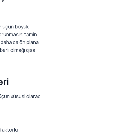
lər üçün böyük
qorunmasını təmin
i daha da ön plana
barlı olmağı qısa
əri
 üçün xüsusi olaraq
 faktorlu