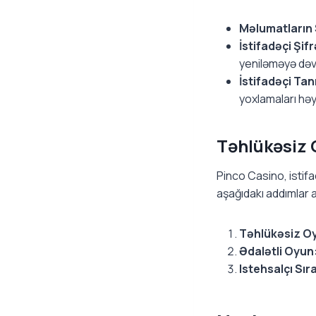
Məlumatların
İstifadəçi Şifr
yeniləməyə dəv
İstifadəçi Ta
yoxlamaları həya
Təhlükəsiz 
Pinco Casino, istifa
aşağıdakı addımlar at
Təhlükəsiz Oy
Ədalətli Oyun
Istehsalçı Sır