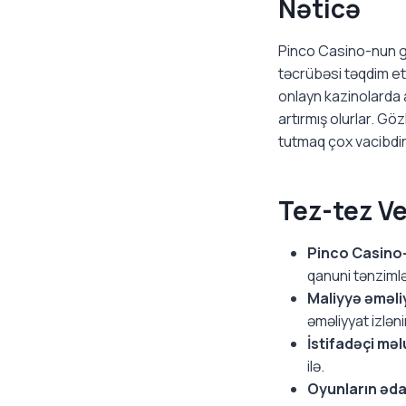
Nəticə
Pinco Casino-nun gün
təcrübəsi təqdim et
onlayn kazinolarda a
artırmış olurlar. Gö
tutmaq çox vacibdir
Tez-tez Ve
Pinco Casino-
qanuni tənzimlə
Maliyyə əməli
əməliyyat izləni
İstifadəçi mə
ilə.
Oyunların əda