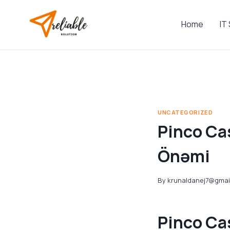
Skip
to
Home
IT
content
UNCATEGORIZED
Pinco Cas
Önəmi
By
krunaldanej7@gmai
Pinco Cas