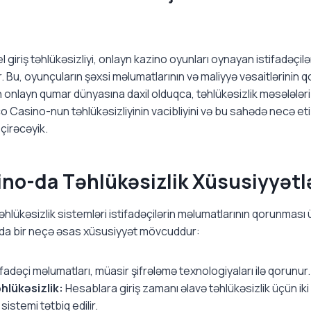
giriş təhlükəsizliyi, onlayn kazino oyunları oynayan istifadəçi
. Bu, oyunçuların şəxsi məlumatlarının və maliyyə vəsaitlərinin 
n onlayn qumar dünyasına daxil olduqca, təhlükəsizlik məsələlər
nco Casino-nun təhlükəsizliyinin vacibliyini və bu sahədə necə eti
çirəcəyik.
no-da Təhlükəsizlik Xüsusiyyətl
hlükəsizlik sistemləri istifadəçilərin məlumatlarının qorunması
ada bir neçə əsas xüsusiyyət mövcuddur:
ifadəçi məlumatları, müasir şifrələmə texnologiyaları ilə qorunur.
əhlükəsizlik:
Hesablara giriş zamanı əlavə təhlükəsizlik üçün iki
sistemi tətbiq edilir.