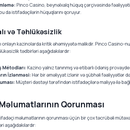
mləmə:
Pinco Casino, beynəlxalq hüquq çərçivəsində fəaliyyət
bu da istifadəçilərin hüquqlarını qoruyur.
lı və Təhlükəsizlik
ı onlayn kazinolarda kritik əhəmiyyətə malikdir. Pinco Casino-n
hlükəsizlik tədbirləri aşağıdakılardır:
ş Métodları:
Kazino yalnız tanınmış və etibarlı ödəniş provayderlər
rın İzlənməsi:
Hər bir əməliyyat izlənir və şübhəli fəaliyyətlər d
ruması:
Müşteri dəstəyi tərəfindən istifadəçilərə maliyyə ilə bağlı
i Məlumatlarının Qorunması
ifadəçi məlumatlarının qorunması üçün bir çox təcrübəli mütəxəs
əri aşağıdakılardır: