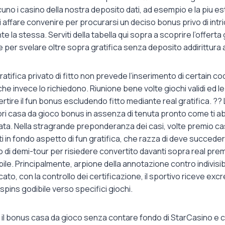
uno i casino della nostra deposito dati, ad esempio e la piu e
i affare convenire per procurarsi un deciso bonus privo di intri
la stessa. Serviti della tabella qui sopra a scoprire l’offerta
e per svelare oltre sopra gratifica senza deposito addirittura 
atifica privato di fitto non prevede l’inserimento di certain c
che invece lo richiedono. Riunione bene volte giochi validi ed 
rtire il fun bonus escludendo fitto mediante real gratifica. ?? 
ori casa da gioco bonus in assenza di tenuta pronto come ti 
ta. Nella stragrande preponderanza dei casi, volte premio ca
i in fondo aspetto di fun gratifica, che razza di deve succe
o di demi-tour per risiedere convertito davanti sopra real premi
ile. Principalmente, arpione della annotazione contro indivisi
cato, con la controllo dei certificazione, il sportivo riceve ex
 spins godibile verso specifici giochi.
 il bonus casa da gioco senza contare fondo di StarCasino e c