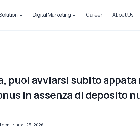
 Solution
Digital Marketing
Career
About Us
a, puoi avviarsi subito appata
onus in assenza di deposito n
l.com
April 25, 2026