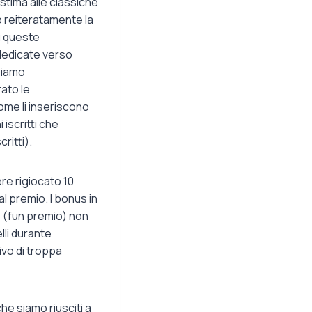
stima alle classiche
no reiteratamente la
i queste
 dedicate verso
biamo
ato le
come li inseriscono
iscritti che
ritti).
re rigiocato 10
l premio. I bonus in
e (fun premio) non
lli durante
ivo di troppa
he siamo riusciti a