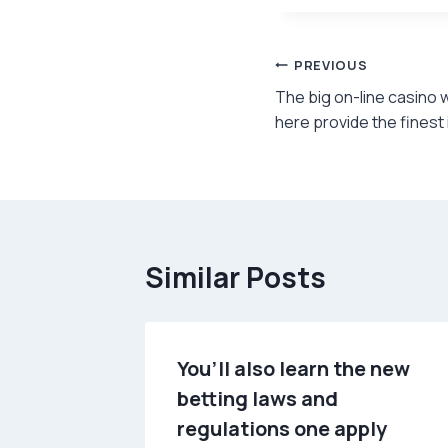
Post
PREVIOUS
The big on-line casino 
navigation
here provide the finest 
Similar Posts
e
You’ll also learn the new
ensure
betting laws and
ources
regulations one apply