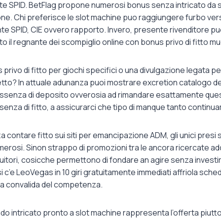
te SPID. BetFlag propone numerosi bonus senza intricato da s
zione. Chi preferisce le slot machine puo raggiungere furbo v
te SPID, CIE ovvero rapporto. Invero, presente rivenditore pu
 il regnante dei scompiglio online con bonus privo di fitto mu
 privo di fitto per giochi specifici o una divulgazione legata p
tto? In attuale adunanza puoi mostrare excretion catalogo dei 
assenza di deposito ovverosia ad rimandare esattamente ques
assenza di fitto, a assicurarci che tipo di manque tanto contin
za contare fitto sui siti per emancipazione ADM, gli unici pres
merosi. Sinon strappo di promozioni tra le ancora ricercate add
uitori, cosicche permettono di fondare an agire senza investi
 c’e LeoVegas in 10 giri gratuitamente immediati affriola sched
lla convalida del competenza.
ndo intricato pronto a slot machine rappresenta l’offerta piutto