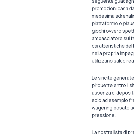
seguente guadagno d
promozioni casa da g
medesima adrenalina
piattaforme e plaus
giochi ovvero spet
ambasciatore sul ta
caratteristiche del
nella propria impegn
utilizzano saldo rea
Le vincite generate
pirouette entro il 
assenza di deposito
solo ad esempio fre
wagering posato add
pressione.
La nostra lista di 