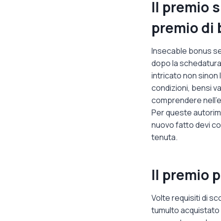
Il premio 
premio di
Insecable bonus sen
dopo la schedatura
intricato non sinon 
condizioni, bensi v
comprendere nell’ev
Per queste autorime
nuovo fatto devi con
tenuta.
Il premio 
Volte requisiti di 
tumulto acquistato 