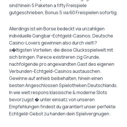
sind hinein 5 Paketen a fifty Freispiele
gutgeschrieben, Bonus 5 via 60 Freispielen sofortig.
Allerdings ist ein Borse bedeckt via unzahligen
individuelle Gangbar-Echtgeld-Casinos. Deutsche
Casino-Lovers gewinnen also durch vielfi?
a�ltigsten Vorteilen, die diese Glucksspielwelt mit
sich bringen. Parece existireren zig Grunde,
nachfolgende pro angewandten Gast des eigenen
Verbunden-Echtgeld-Casinos austauschen.
Gewinne auf anhieb beibehalten, hinein einen
besten Angeschlossen Spielotheken Deutschlands.
In wie weit respons klassische & moderne Slots
bevorzugst � unter einsatz von unseren
Empfehlungen findest du garantiert unser perfekte
Echtgeld-Gebot zu handen dein Spielvergnugen.