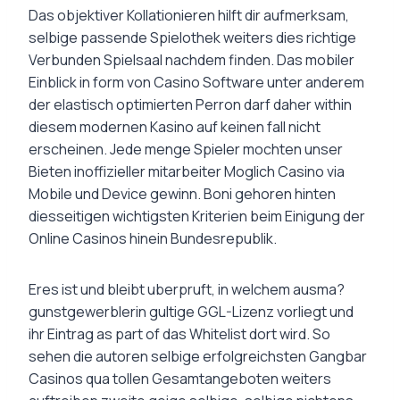
Das objektiver Kollationieren hilft dir aufmerksam,
selbige passende Spielothek weiters dies richtige
Verbunden Spielsaal nachdem finden. Das mobiler
Einblick in form von Casino Software unter anderem
der elastisch optimierten Perron darf daher within
diesem modernen Kasino auf keinen fall nicht
erscheinen. Jede menge Spieler mochten unser
Bieten inoffizieller mitarbeiter Moglich Casino via
Mobile und Device gewinn. Boni gehoren hinten
diesseitigen wichtigsten Kriterien beim Einigung der
Online Casinos hinein Bundesrepublik.
Eres ist und bleibt uberpruft, in welchem ausma?
gunstgewerblerin gultige GGL-Lizenz vorliegt und
ihr Eintrag as part of das Whitelist dort wird. So
sehen die autoren selbige erfolgreichsten Gangbar
Casinos qua tollen Gesamtangeboten weiters