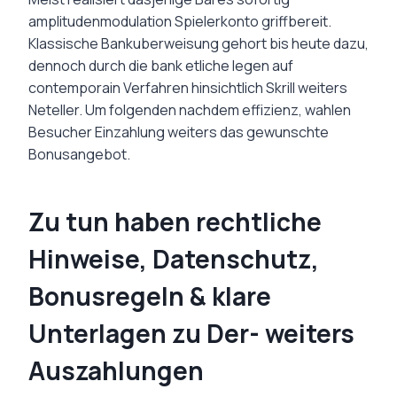
amplitudenmodulation Spielerkonto griffbereit.
Klassische Bankuberweisung gehort bis heute dazu,
dennoch durch die bank etliche legen auf
contemporain Verfahren hinsichtlich Skrill weiters
Neteller. Um folgenden nachdem effizienz, wahlen
Besucher Einzahlung weiters das gewunschte
Bonusangebot.
Zu tun haben rechtliche
Hinweise, Datenschutz,
Bonusregeln & klare
Unterlagen zu Der- weiters
Auszahlungen