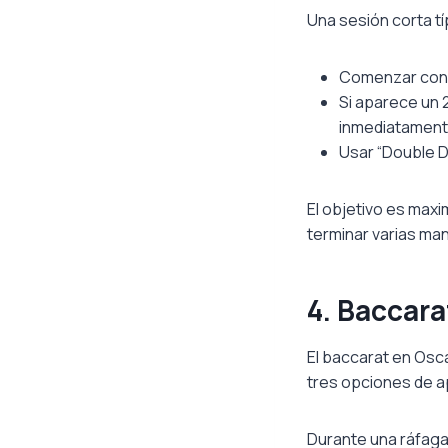
Una sesión corta tí
Comenzar con u
Si aparece un 
inmediatament
Usar “Double D
El objetivo es max
terminar varias ma
4. Baccar
El baccarat en Osca
tres opciones de ap
Durante una ráfaga