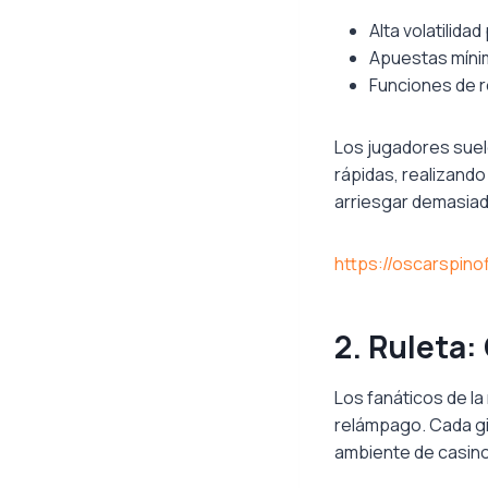
Alta volatilid
Apuestas mínim
Funciones de r
Los jugadores sue
rápidas, realizando
arriesgar demasiad
https://oscarspino
2. Ruleta:
Los fanáticos de l
relámpago. Cada gi
ambiente de casino 