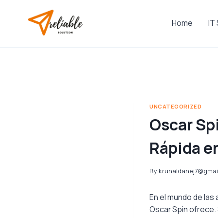
Skip
to
Home
IT
content
UNCATEGORIZED
Oscar Sp
Rápida e
By
krunaldanej7@gmai
En el mundo de las
Oscar Spin ofrece. 