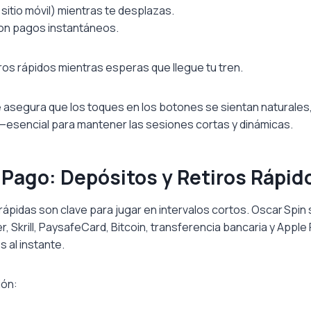
o sitio móvil) mientras te desplazas.
 con pagos instantáneos.
iros rápidos mientras esperas que llegue tu tren.
e asegura que los toques en los botones se sientan naturales,
esencial para mantener las sesiones cortas y dinámicas.
e Pago: Depósitos y Retiros Rápid
ápidas son clave para jugar en intervalos cortos. Oscar Spin 
r, Skrill, PaysafeCard, Bitcoin, transferencia bancaria y App
 al instante.
ión: