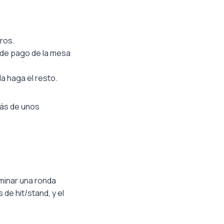
ros.
r de pago de la mesa
a haga el resto.
más de unos
minar una ronda
de hit/stand, y el