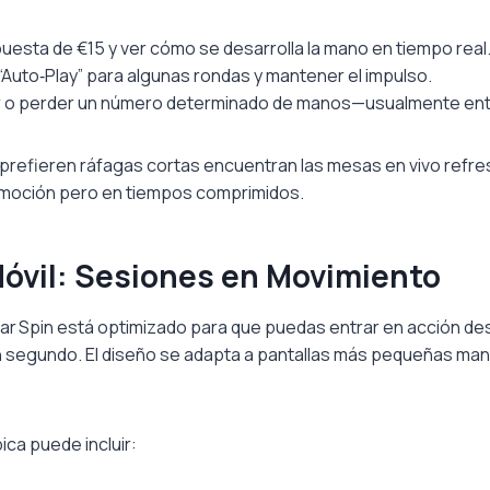
puesta de €15 y ver cómo se desarrolla la mano en tiempo real
 “Auto‑Play” para algunas rondas y mantener el impulso.
ar o perder un número determinado de manos—usualmente entr
prefieren ráfagas cortas encuentran las mesas en vivo refr
emoción pero en tiempos comprimidos.
Móvil: Sesiones en Movimiento
scar Spin está optimizado para que puedas entrar en acción de
un segundo. El diseño se adapta a pantallas más pequeñas man
ica puede incluir: