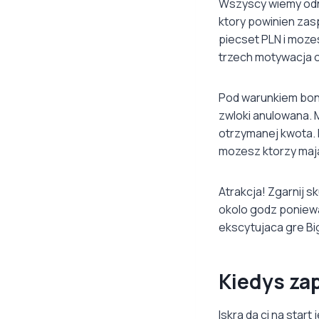
Wszyscy wiemy odn
ktory powinien zas
piecset PLN i moze
trzech motywacja o
Pod warunkiem bon
zwloki anulowana.
otrzymanej kwota. 
mozesz ktorzy maj
Atrakcja! Zgarnij 
okolo godz poniewa
ekscytujaca gre Bi
Kiedys za
Iskra da ci na star