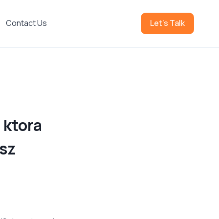
Contact Us
Let's Talk
 ktora
sz