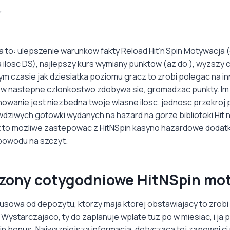
,
la to: ulepszenie warunkow fakty Reload Hit’n’Spin Motywacja 
 ilosc DS), najlepszy kurs wymiany punktow (az do ), wyzszy
ym czasie jak dziesiatka poziomu gracz to zrobi polegac na i
 w nastepne czlonkostwo zdobywa sie, gromadzac punkty. Im
onowanie jest niezbedna twoje wlasne ilosc. jednosc przekroj 
wdziwych gotowki wydanych na hazard na gorze biblioteki Hit’
t to mozliwe zastepowac z HitNSpin kasyno hazardowe dodat
powodu na szczyt.
ony cotygodniowe HitNSpin mo
nusowa od depozytu, ktorzy maja ktorej obstawiajacy to zro
. Wystarczajaco, ty do zaplanuje wplate tuz po w miesiac, i j
pin bonus. Najwazniejsza informacja, dotyczaca tej zapewni c