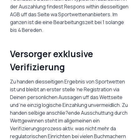
der Auszahlung findest Respons within diesseitigen
AGB uff das Seite wa Sportwettenanbieters. Im
ganzen ist die eine Bearbeitungszeit bei 1 solange
bis 4 Bereden.
Versorger exklusive
Verifizierung
Zu handen diesseitigen Ergebnis von Sportwetten
ist und bleibt an erster stelle ‘ne Registration via
Deinen personlichen Aussagen uff das Wettseite
und ‘ne einzig logische Einzahlung unvermeidlich. Zu
handen selbige anschlie?ende Ausschuttung durch
Wettgewinnen steht im allgemeinen ein
Verifizierungsprozess aktiv, was nicht mehr da
regulatorischen Einrichten bei vielen Buchmachern