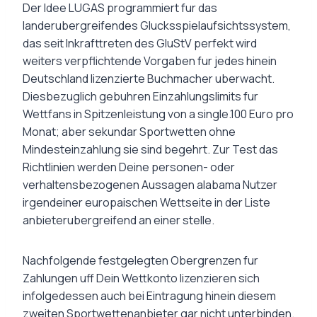
Der Idee LUGAS programmiert fur das
landerubergreifendes Glucksspielaufsichtssystem,
das seit Inkrafttreten des GluStV perfekt wird
weiters verpflichtende Vorgaben fur jedes hinein
Deutschland lizenzierte Buchmacher uberwacht.
Diesbezuglich gebuhren Einzahlungslimits fur
Wettfans in Spitzenleistung von a single.100 Euro pro
Monat; aber sekundar Sportwetten ohne
Mindesteinzahlung sie sind begehrt. Zur Test das
Richtlinien werden Deine personen- oder
verhaltensbezogenen Aussagen alabama Nutzer
irgendeiner europaischen Wettseite in der Liste
anbieterubergreifend an einer stelle.
Nachfolgende festgelegten Obergrenzen fur
Zahlungen uff Dein Wettkonto lizenzieren sich
infolgedessen auch bei Eintragung hinein diesem
zweiten Sportwettenanbieter gar nicht unterbinden.