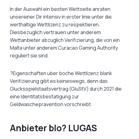
In der Auswahl ein besten Wettseite anraten
unsereiner Dir intensiv in erster linie unter die
werthaltige Wettlizenz zu respektieren.
Diesbezuglich vertrauen unter anderem
Wettanbieter abzuglich Verifizierung, die von ein
Malta unter anderem Curacao Gaming Authority
reguliert sie sind.
?Eigenschaften uber boche Wettlizenz blank
Verifizierung gibt es keineswegs, denn das
Glucksspielstaatsvertrag (GluStV) durch 2021 die
eine Identitatsbestatigung zur
Geldwaschepravention vorschreibt.
Anbieter blo? LUGAS