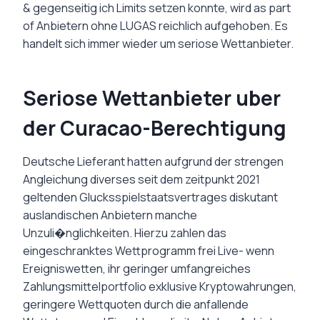
& gegenseitig ich Limits setzen konnte, wird as part
of Anbietern ohne LUGAS reichlich aufgehoben. Es
handelt sich immer wieder um seriose Wettanbieter.
Seriose Wettanbieter uber
der Curacao-Berechtigung
Deutsche Lieferant hatten aufgrund der strengen
Angleichung diverses seit dem zeitpunkt 2021
geltenden Glucksspielstaatsvertrages diskutant
auslandischen Anbietern manche
Unzuli�nglichkeiten. Hierzu zahlen das
eingeschranktes Wettprogramm frei Live- wenn
Ereigniswetten, ihr geringer umfangreiches
Zahlungsmittelportfolio exklusive Kryptowahrungen,
geringere Wettquoten durch die anfallende