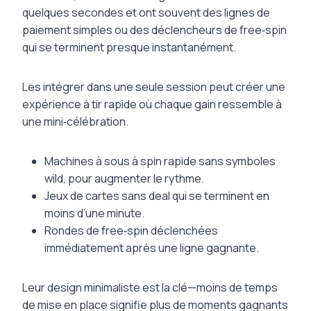
quelques secondes et ont souvent des lignes de
paiement simples ou des déclencheurs de free‑spin
qui se terminent presque instantanément.
Les intégrer dans une seule session peut créer une
expérience à tir rapide où chaque gain ressemble à
une mini‑célébration.
Machines à sous à spin rapide sans symboles
wild, pour augmenter le rythme.
Jeux de cartes sans deal qui se terminent en
moins d’une minute.
Rondes de free‑spin déclenchées
immédiatement après une ligne gagnante.
Leur design minimaliste est la clé—moins de temps
de mise en place signifie plus de moments gagnants