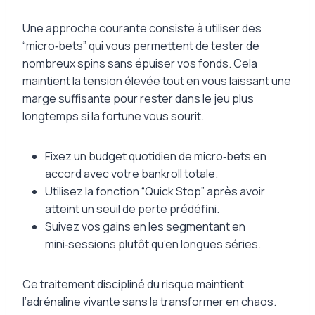
Une approche courante consiste à utiliser des
“micro‑bets” qui vous permettent de tester de
nombreux spins sans épuiser vos fonds. Cela
maintient la tension élevée tout en vous laissant une
marge suffisante pour rester dans le jeu plus
longtemps si la fortune vous sourit.
Fixez un budget quotidien de micro‑bets en
accord avec votre bankroll totale.
Utilisez la fonction “Quick Stop” après avoir
atteint un seuil de perte prédéfini.
Suivez vos gains en les segmentant en
mini‑sessions plutôt qu’en longues séries.
Ce traitement discipliné du risque maintient
l’adrénaline vivante sans la transformer en chaos.