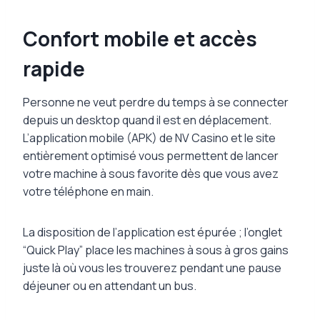
Confort mobile et accès
rapide
Personne ne veut perdre du temps à se connecter
depuis un desktop quand il est en déplacement.
L’application mobile (APK) de NV Casino et le site
entièrement optimisé vous permettent de lancer
votre machine à sous favorite dès que vous avez
votre téléphone en main.
La disposition de l’application est épurée ; l’onglet
“Quick Play” place les machines à sous à gros gains
juste là où vous les trouverez pendant une pause
déjeuner ou en attendant un bus.