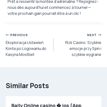
Prêt à ressentir la montée d’adrénaline ? Rejoignez-
nous dès aujourd’hui et commencez à tourner—
votre prochain gain pourrait être à un clic !
Post
PREVIOUS
NEXT
Eksploracja Ustawień
Rizk Casino: Szybkie
navigation
Konta po Logowaniu do
emocje przy Spin i
Kasyna Mostbet
szybkie wygrane
Similar Posts
Bally Online casino � ios (App