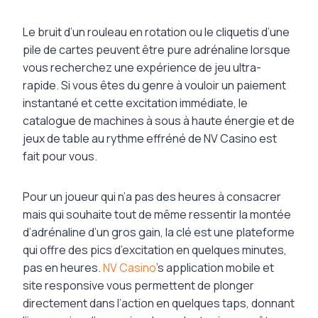
Le bruit d’un rouleau en rotation ou le cliquetis d’une
pile de cartes peuvent être pure adrénaline lorsque
vous recherchez une expérience de jeu ultra-
rapide. Si vous êtes du genre à vouloir un paiement
instantané et cette excitation immédiate, le
catalogue de machines à sous à haute énergie et de
jeux de table au rythme effréné de NV Casino est
fait pour vous.
Pour un joueur qui n’a pas des heures à consacrer
mais qui souhaite tout de même ressentir la montée
d’adrénaline d’un gros gain, la clé est une plateforme
qui offre des pics d’excitation en quelques minutes,
pas en heures.
NV Casino
’s application mobile et
site responsive vous permettent de plonger
directement dans l’action en quelques taps, donnant