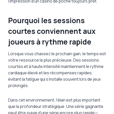
l’impression d’un casino de poche toujours prêt.
Pourquoi les sessions
courtes conviennent aux
joueurs à rythme rapide
Lorsque vous chassez le prochain gain, le temps est
votre ressource la plus précieuse. Des sessions
courtes et à haute intensité maintiennent le rythme
cardiaque élevé et les récompenses rapides,
évitant la fatigue qui s’installe souvent lors de jeux
prolongés.
Dans cet environnement, l’élan est plus important
que la profondeur stratégique. Une série gagnante
peut être suivie d’une série encore plus rapide—