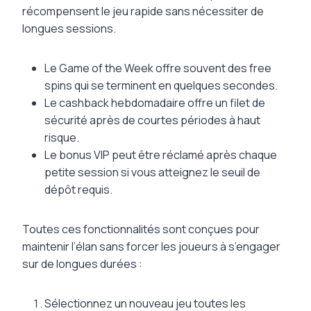
récompensent le jeu rapide sans nécessiter de
longues sessions.
Le Game of the Week offre souvent des free
spins qui se terminent en quelques secondes.
Le cashback hebdomadaire offre un filet de
sécurité après de courtes périodes à haut
risque.
Le bonus VIP peut être réclamé après chaque
petite session si vous atteignez le seuil de
dépôt requis.
Toutes ces fonctionnalités sont conçues pour
maintenir l’élan sans forcer les joueurs à s’engager
sur de longues durées :
Sélectionnez un nouveau jeu toutes les