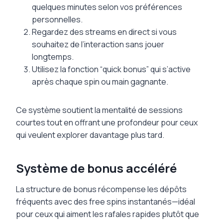
quelques minutes selon vos préférences
personnelles.
Regardez des streams en direct si vous
souhaitez de l’interaction sans jouer
longtemps.
Utilisez la fonction “quick bonus” qui s’active
après chaque spin ou main gagnante.
Ce système soutient la mentalité de sessions
courtes tout en offrant une profondeur pour ceux
qui veulent explorer davantage plus tard.
Système de bonus accéléré
La structure de bonus récompense les dépôts
fréquents avec des free spins instantanés—idéal
pour ceux qui aiment les rafales rapides plutôt que