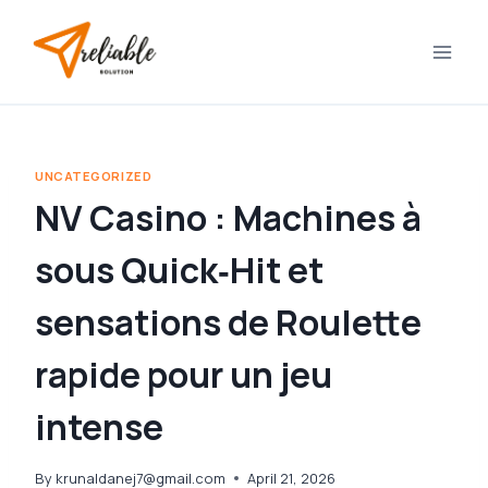
Skip
to
content
UNCATEGORIZED
NV Casino : Machines à
sous Quick‑Hit et
sensations de Roulette
rapide pour un jeu
intense
By
krunaldanej7@gmail.com
April 21, 2026