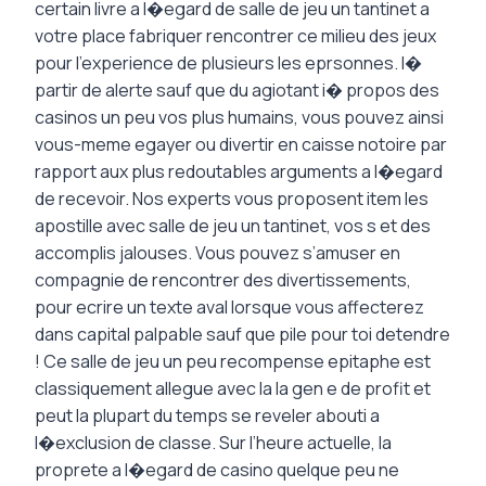
certain livre a l�egard de salle de jeu un tantinet a
votre place fabriquer rencontrer ce milieu des jeux
pour l’experience de plusieurs les eprsonnes. I�
partir de alerte sauf que du agiotant i� propos des
casinos un peu vos plus humains, vous pouvez ainsi
vous-meme egayer ou divertir en caisse notoire par
rapport aux plus redoutables arguments a l�egard
de recevoir. Nos experts vous proposent item les
apostille avec salle de jeu un tantinet, vos s et des
accomplis jalouses. Vous pouvez s’amuser en
compagnie de rencontrer des divertissements,
pour ecrire un texte aval lorsque vous affecterez
dans capital palpable sauf que pile pour toi detendre
! Ce salle de jeu un peu recompense epitaphe est
classiquement allegue avec la la gen e de profit et
peut la plupart du temps se reveler abouti a
l�exclusion de classe. Sur l’heure actuelle, la
proprete a l�egard de casino quelque peu ne