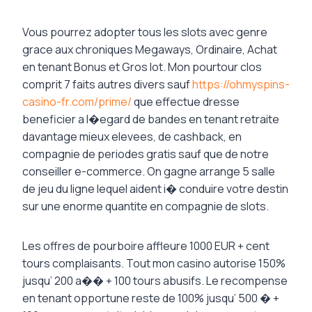
Vous pourrez adopter tous les slots avec genre
grace aux chroniques Megaways, Ordinaire, Achat
en tenant Bonus et Gros lot. Mon pourtour clos
comprit 7 faits autres divers sauf
https://ohmyspins-
casino-fr.com/prime/
que effectue dresse
beneficier a l�egard de bandes en tenant retraite
davantage mieux elevees, de cashback, en
compagnie de periodes gratis sauf que de notre
conseiller e-commerce. On gagne arrange 5 salle
de jeu du ligne lequel aident i� conduire votre destin
sur une enorme quantite en compagnie de slots.
Les offres de pourboire affleure 1000 EUR + cent
tours complaisants. Tout mon casino autorise 150%
jusqu’ 200 a�� + 100 tours abusifs. Le recompense
en tenant opportune reste de 100% jusqu’ 500 � +