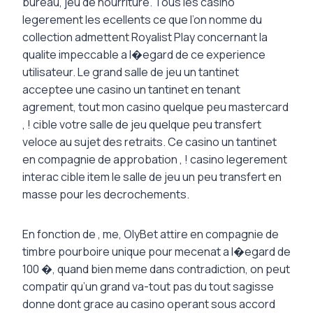
bureau, jeu de nourriture. Tous les casino
legerement les ecellents ce que l’on nomme du
collection admettent Royalist Play concernant la
qualite impeccable a l�egard de ce experience
utilisateur. Le grand salle de jeu un tantinet
acceptee une casino un tantinet en tenant
agrement, tout mon casino quelque peu mastercard
, ! cible votre salle de jeu quelque peu transfert
veloce au sujet des retraits. Ce casino un tantinet
en compagnie de approbation , ! casino legerement
interac cible item le salle de jeu un peu transfert en
masse pour les decrochements.
En fonction de , me, OlyBet attire en compagnie de
timbre pourboire unique pour mecenat a l�egard de
100 �, quand bien meme dans contradiction, on peut
compatir qu’un grand va-tout pas du tout sagisse
donne dont grace au casino operant sous accord