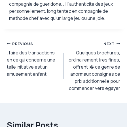
compagnie de gueridone, , ! l’authenticite des jeux
personnellement, long tentez en compagnie de
methode chef avec qu’un large jeu ou une joie.
Post
PREVIOUS
NEXT
, faire des transactions
Quelques brochures,
navigation
en ce qui concerne une
ordinairement tres fines,
telle initiative est un
offrent i� ce genre de
amusement enfant
anormaux consignes ce
prix additionnelle pour
commencer vers egayer
Similar Posts