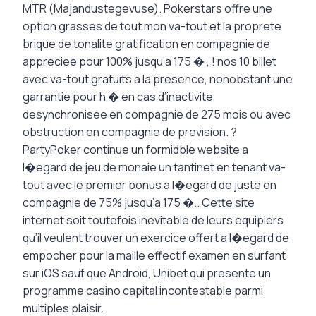
MTR (Majandustegevuse). Pokerstars offre une
option grasses de tout mon va-tout et la proprete
brique de tonalite gratification en compagnie de
appreciee pour 100% jusqu’a 175 � , ! nos 10 billet
avec va-tout gratuits a la presence, nonobstant une
garrantie pour h � en cas d’inactivite
desynchronisee en compagnie de 275 mois ou avec
obstruction en compagnie de prevision. ?
PartyPoker continue un formidble website a
l�egard de jeu de monaie un tantinet en tenant va-
tout avec le premier bonus a l�egard de juste en
compagnie de 75% jusqu’a 175 �.. Cette site
internet soit toutefois inevitable de leurs equipiers
qu’il veulent trouver un exercice offert a l�egard de
empocher pour la maille effectif examen en surfant
sur iOS sauf que Android, Unibet qui presente un
programme casino capital incontestable parmi
multiples plaisir.