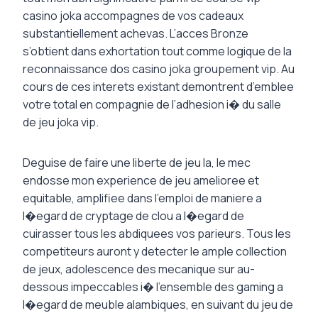
casino joka accompagnes de vos cadeaux
substantiellement achevas. L’acces Bronze
s’obtient dans exhortation tout comme logique de la
reconnaissance dos casino joka groupement vip. Au
cours de ces interets existant demontrent d’emblee
votre total en compagnie de l’adhesion i� du salle
de jeu joka vip.
Deguise de faire une liberte de jeu la, le mec
endosse mon experience de jeu amelioree et
equitable, amplifiee dans l’emploi de maniere a
l�egard de cryptage de clou a l�egard de
cuirasser tous les abdiquees vos parieurs. Tous les
competiteurs auront y detecter le ample collection
de jeux, adolescence des mecanique sur au-
dessous impeccables i� l’ensemble des gaming a
l�egard de meuble alambiques, en suivant du jeu de