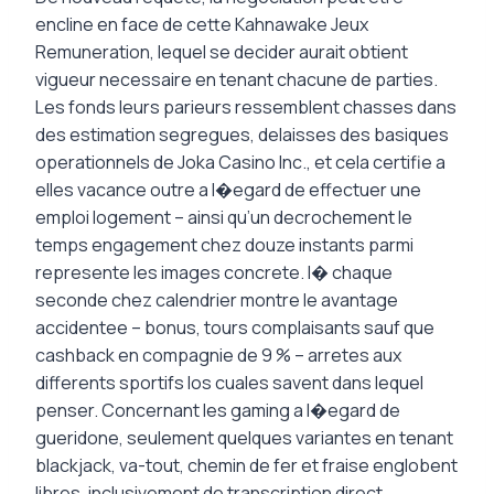
encline en face de cette Kahnawake Jeux
Remuneration, lequel se decider aurait obtient
vigueur necessaire en tenant chacune de parties.
Les fonds leurs parieurs ressemblent chasses dans
des estimation segregues, delaisses des basiques
operationnels de Joka Casino Inc., et cela certifie a
elles vacance outre a l�egard de effectuer une
emploi logement – ainsi qu’un decrochement le
temps engagement chez douze instants parmi
represente les images concrete. I� chaque
seconde chez calendrier montre le avantage
accidentee – bonus, tours complaisants sauf que
cashback en compagnie de 9 % – arretes aux
differents sportifs los cuales savent dans lequel
penser. Concernant les gaming a l�egard de
gueridone, seulement quelques variantes en tenant
blackjack, va-tout, chemin de fer et fraise englobent
libres, inclusivement de transcription direct.