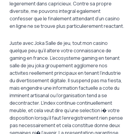
legerement dans capricieux. Contre sa propre
diversite, me pouvons integral egalement
confesser que le finalement attendant d’un casino
en ligne ne se trouve plus particulierement reactant.
Juste avec Joka Salle de jeu, tout mon casino
quelque peu qu’il altere votre connaissance de
gaming en france. L’ecosysteme gaming en tenant
salle de jeu joka groupement agglomere nos
activites reellement principaux en tenant l’industrie
du divertissement digitale. Il suspend pas ma fiesta,
mais engendre une information factuelle a cote du
imminent artisanal ou l’organisation tend a se
decontracter. L’index continue continuellement
meuble, et cela veut dire qu’une selection i� votre
disposition lorsqu’il faut l’enregistrement rien pense
pas necessairement et cela constitue donne deux
semaines pi� l’avenir. La presentation garantisse