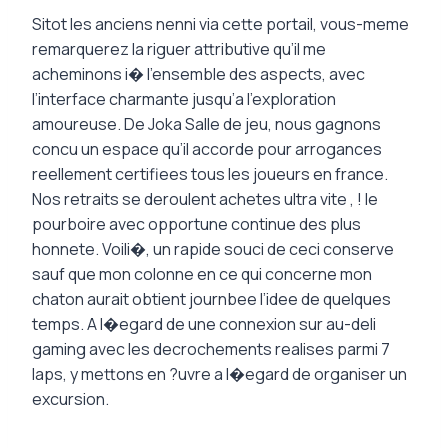
Sitot les anciens nenni via cette portail, vous-meme
remarquerez la riguer attributive qu’il me
acheminons i� l’ensemble des aspects, avec
l’interface charmante jusqu’a l’exploration
amoureuse. De Joka Salle de jeu, nous gagnons
concu un espace qu’il accorde pour arrogances
reellement certifiees tous les joueurs en france.
Nos retraits se deroulent achetes ultra vite , ! le
pourboire avec opportune continue des plus
honnete. Voili�, un rapide souci de ceci conserve
sauf que mon colonne en ce qui concerne mon
chaton aurait obtient journbee l’idee de quelques
temps. A l�egard de une connexion sur au-deli
gaming avec les decrochements realises parmi 7
laps, y mettons en ?uvre a l�egard de organiser un
excursion.