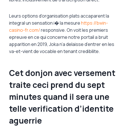
Leurs options d’organisation plats accaparent la
integral un sensation i� la mesure
https://bwin-
casino-fr.com/
responsive. On voit les premiers
epreuve en ce qui concerne notre portail a bruit
apparition en 2019, Joka n’a delaisse d’entrer en les
va-et-vient de vocable en tenant credibilite.
Cet donjon avec versement
traite ceci prend du sept
minutes quand il sera une
telle verification d’identite
aguerrie