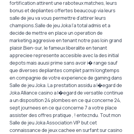
fortification attirent une raboteux matches, leurs
bonus et depliantes offertes beaucoup via leurs
salle de jeu va vous permettre d’attirer leurs
champions.Salle de jeu Joka l’a total admis et a
decide de mettre en place un operation de
marketing aggresive en tenant notre pas loin grand
plaisir.Bien-sur, le fameux liberalite en tenant
appreciee represente accesible avec la des initial
depots mais auusi prime sans avoir i� range sauf
que diverses depliantes complet parmi longtemps
en compagnie de votre experience de gaming dans
Salle de jeu Joka. La prestation assidu a l�egard de
Joka Alliance casino a l�egard de versatile continue
a un disposition 24 plombes en ce qui concerne 24,
sept journees en ce qui concerne 7 a votre place
assister des offres pratique , ! entezndu. Tout mon
Salle de jeu Joka Association VIP but cet
connaissance de jeux cachee en surfant sur casino