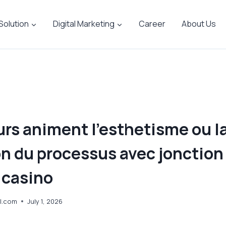
 Solution
Digital Marketing
Career
About Us
rs animent l’esthetisme ou l
on du processus avec jonction
 casino
l.com
July 1, 2026