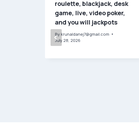
t the
roulette, blackjack, desk
 look at
game, live, video poker,
and you will jackpots
 the
By
krunaldanej7@gmail.com
nd
July 28, 2026
nce of