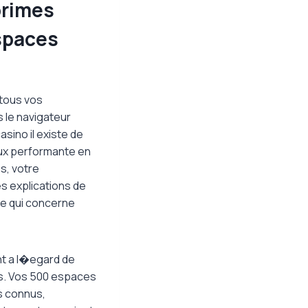
primes
espaces
 tous vos
 le navigateur
sino il existe de
eux performante en
s, votre
s explications de
ce qui concerne
nt a l�egard de
es. Vos 500 espaces
s connus,