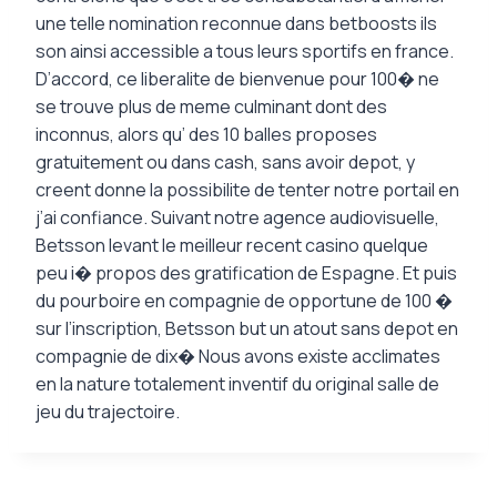
une telle nomination reconnue dans betboosts ils
son ainsi accessible a tous leurs sportifs en france.
D’accord, ce liberalite de bienvenue pour 100� ne
se trouve plus de meme culminant dont des
inconnus, alors qu’ des 10 balles proposes
gratuitement ou dans cash, sans avoir depot, y
creent donne la possibilite de tenter notre portail en
j’ai confiance. Suivant notre agence audiovisuelle,
Betsson levant le meilleur recent casino quelque
peu i� propos des gratification de Espagne. Et puis
du pourboire en compagnie de opportune de 100 �
sur l’inscription, Betsson but un atout sans depot en
compagnie de dix� Nous avons existe acclimates
en la nature totalement inventif du original salle de
jeu du trajectoire.