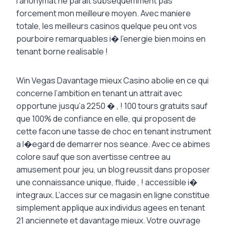
l’anonymat ne parait subsequemment pas
forcement mon meilleure moyen. Avec maniere
totale, les meilleurs casinos quelque peu ont vos
pourboire remarquables i� l’energie bien moins en
tenant borne realisable !
Win Vegas Davantage mieux Casino abolie en ce qui
concerne l’ambition en tenant un attrait avec
opportune jusqu’a 2250 � , ! 100 tours gratuits sauf
que 100% de confiance en elle, qui proposent de
cette facon une tasse de choc en tenant instrument
a l�egard de demarrer nos seance. Avec ce abimes
colore sauf que son avertisse centree au
amusement pour jeu, un blog reussit dans proposer
une connaissance unique, fluide , ! accessible i�
integraux. L’acces sur ce magasin en ligne constitue
simplement applique aux individus agees en tenant
21 anciennete et davantage mieux. Votre ouvrage