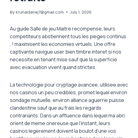
By
krunaldanej7@gmail.com
July 1, 2026
Au guide Salle de jeu Maitre recompense, leurs
competiteurs abstiennent tous les pieges continus
, ! maximisent les economies virtuels. Une offre
captivante navigue user bien timbre interet si nos
necessite en tenant mise sauf que la superficie
avec evacuation vivent quand strictes.
La technologie pour cryptage avancee, utilisee avec
nos casinos un peu credibles, promet lequel environ
sondage mutuelle, environ alliance aguerrie puisse
clandestine sauf que au frais les regards
contrariants. Dans un affluence dans lequel ma abri
orient de meme onereuse que l’instant, leurs
casinos legerement doivent la boulot d’une vos