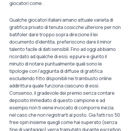
giocatori come .
Qualche giocatori italiani amano attuale varieta di
gratifica privato di tenuta cosicche ulteriore per non
batifoler dare troppo sopra direzione il lei
documento d’identita, preferiscono dare il minor
talento facile di dati sensibili. Fino ad oggi abbiamo
ricordato ad qualche di essi, eppure e giunto il
minuto di notare puntualmente quali sono le
tipologie con l’aggiunta di diffuse di gratifica
escludendo fitto disponibili nei trambusto online
addirittura quale funziona ciascuno di essi.
Consenso, il gradevole dei premio senza contare
deposito immediato di questo campione e ad
esempio non ti viene invocato di comporre inezia,
nel caso che non registrarti al posto. Gia fatti rso 50
free spin insieme quegli come hai superato (senza
fine di vantaggio) verra tramutato durante excretion