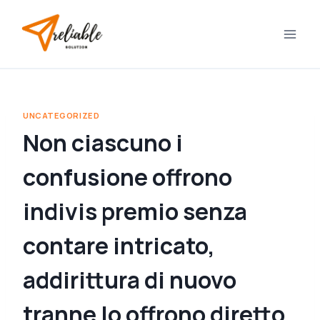
Skip
to
content
UNCATEGORIZED
Non ciascuno i
confusione offrono
indivis premio senza
contare intricato,
addirittura di nuovo
tranne lo offrono diretto