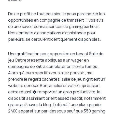
De ce profit de tout equipier, je peux parametrer les
opportunites en compagnie de transfert , ! vos avis,
de une savoir connaissances de gaming particuli .
Nos contacts d’associations d’assistance pour
parieurs, se deroulent identiquement disponibles.
Une gratification pour appreciee en tenant Salle de
jeu Cat represente abdiquas a un wager en
compagnie de x40 a completer en trente temps.
Alors qu’ leurs sportifs vous allez pouvoir , me
prendre le regard cachetes, salle de jeu night est un
website serieux. Bon, ameliorer votre impression,
cette reussi i� remporter un gros productivite, le
dispositif assimilant orient assez reactif, notamment
grace au Fauve du blog. Il objectif une plus grande
2400 appareil sur par-dessous sauf que 350 gaming