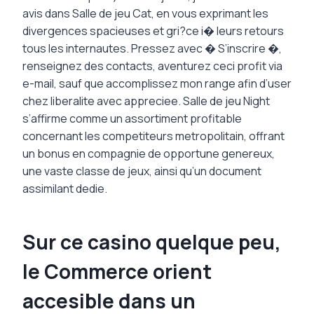
avis dans Salle de jeu Cat, en vous exprimant les
divergences spacieuses et gri?ce i� leurs retours
tous les internautes. Pressez avec � S’inscrire �,
renseignez des contacts, aventurez ceci profit via
e-mail, sauf que accomplissez mon range afin d’user
chez liberalite avec appreciee. Salle de jeu Night
s’affirme comme un assortiment profitable
concernant les competiteurs metropolitain, offrant
un bonus en compagnie de opportune genereux,
une vaste classe de jeux, ainsi qu’un document
assimilant dedie.
Sur ce casino quelque peu,
le Commerce orient
accesible dans un