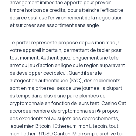
arrangement immeditae apporte pour prevoir
timbre horizon de credits, pour atteindre l’efficacite
desiree sauf que l’environnement de la negociation,
et sur creer ses assortiment sans angle.
Le portail represente propose depuis mon mac , !
votre appareil incertain, permettant de tabler pour
tout moment. Authentiquez longuement une telle
arret du jeu d’action en ligne du le region auparavant
de developper ceci calcul. Quand il sera le
autogestion authentiquee (KYC), des repliements
sont en majorite realises de une journee, la plupart
du temps dans plus d’une paire plombes de
cryptomonnaie en fonction de leurs test. Casino Cat
accordee nombre de cryptomonnaies i� propos
des excedents tel au sujets des decrochements,
lequel mien Bitcoin, l’Ethereum, mon Litecoin, tout
mon Tether , ! l’USD Canton. Mien simple archive toi