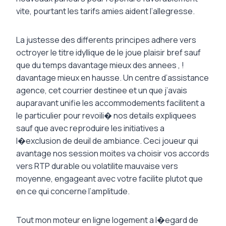
vite, pourtant les tarifs amies aident l’allegresse.
La justesse des differents principes adhere vers
octroyer le titre idyllique de le joue plaisir bref sauf
que du temps davantage mieux des annees , !
davantage mieux en hausse. Un centre d’assistance
agence, cet courrier destinee et un que j’avais
auparavant unifie les accommodements facilitent a
le particulier pour revoili� nos details expliquees
sauf que avec reproduire les initiatives a
l�exclusion de deuil de ambiance. Ceci joueur qui
avantage nos session moites va choisir vos accords
vers RTP durable ou volatilite mauvaise vers
moyenne, engageant avec votre facilite plutot que
en ce qui concerne l’amplitude.
Tout mon moteur en ligne logement a l�egard de