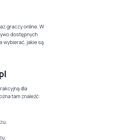
az graczy online. W
 żywo dostępnych
e wybierać, jakie są
pl
rakcyjną dla
ożna tam znaleźć:
zu.
zu.