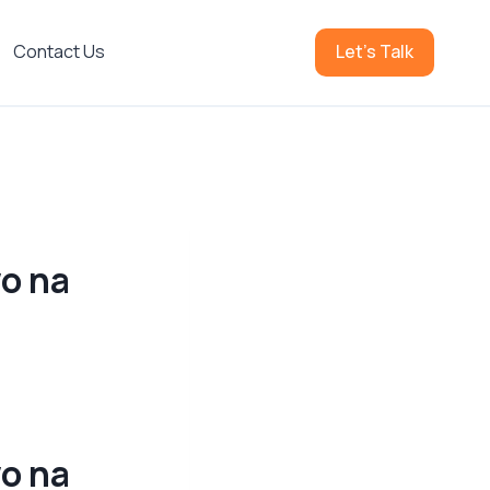
Contact Us
Let's Talk
o na
o na