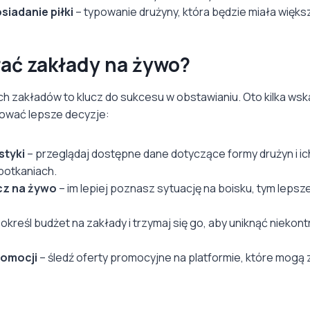
siadanie piłki
– typowanie drużyny, która będzie miała większ
rać zakłady na żywo?
 zakładów to klucz do sukcesu w obstawianiu. Oto kilka ws
ować lepsze decyzje:
styki
– przeglądaj dostępne dane dotyczące formy drużyn i ich
potkaniach.
cz na żywo
– im lepiej poznasz sytuację na boisku, tym lepsz
 określ budżet na zakłady i trzymaj się go, aby uniknąć nieko
romocji
– śledź oferty promocyjne na platformie, które mogą