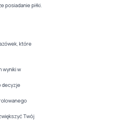
e posiadanie piłki.
kazówek, które
 wyniki w
e decyzje
ntrolowanego
 zwiększyć Twój