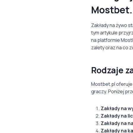
Mostbet.
Zakłady na żywo st
tym artykule przyj
na platformie Mostb
zalety oraz na co 
Rodzaje z
Mostbet.pl oferuje
graczy. Poniżej pr
Zakłady na w
Zakłady na l
Zakłady na n
Zakłady na kar