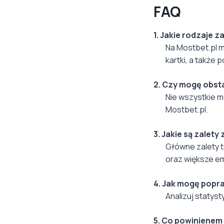
FAQ
1. Jakie rodzaje 
Na Mostbet.pl m
kartki, a także p
2. Czy mogę obst
Nie wszystkie m
Mostbet.pl.
3. Jakie są zalet
Główne zalety 
oraz większe e
4. Jak mogę popr
Analizuj statys
5. Co powinienem