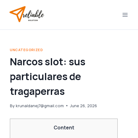
Skip
to
content
UNCATEGORIZED
Narcos slot: sus
particulares de
tragaperras
By
krunaldanej7@gmail.com
June 26, 2026
Content