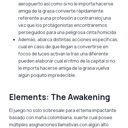
aeropuerto así­ como si no le importa hacerse
amiga de la grasa convierte rápidamente
referente a una profesión a contrarreloj una
vez que los protagonistas encontraremos
perseguidos para una peligrosa cinta homicida.
Además, abarca distintas acciones específicas,
cual en caso de que llegan a convertirse en
focos de luces activan la tras una diferente
pueden elaborar cual el ritmo de la capital si no
le importa hacerse amiga de la grasa vuelva
algún poquito impredecible.
Elements: The Awakening
El juego no solo sobresale para el tema impactante
basado con mafia colombiana, suerte cual posee
múltiples asignaciones llamativas con algún alto