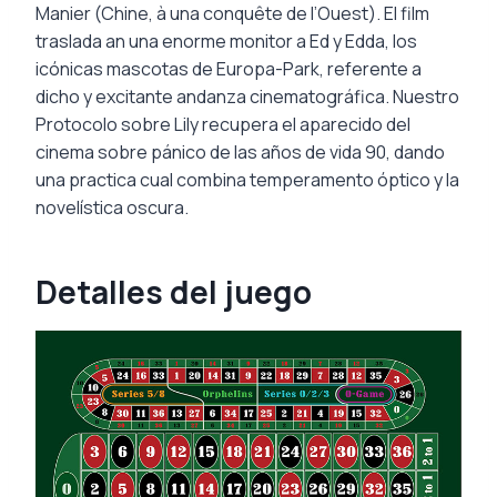
Manier (Chine, à una conquête de l’Ouest). El film
traslada an una enorme monitor a Ed y Edda, los
icónicas mascotas de Europa-Park, referente a
dicho y excitante andanza cinematográfica. Nuestro
Protocolo sobre Lily recupera el aparecido del
cinema sobre pánico de las años de vida 90, dando
una practica cual combina temperamento óptico y la
novelística oscura.
Detalles del juego