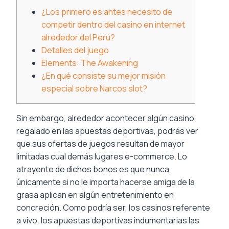
¿Los primero es antes necesito de
competir dentro del casino en internet
alrededor del Perú?
Detalles del juego
Elements: The Awakening
¿En qué consiste su mejor misión
especial sobre Narcos slot?
Sin embargo, alrededor acontecer algún casino
regalado en las apuestas deportivas, podrás ver
que sus ofertas de juegos resultan de mayor
limitadas cual demás lugares e-commerce. Lo
atrayente de dichos bonos es que nunca
únicamente si no le importa hacerse amiga de la
grasa aplican en algún entretenimiento en
concreción. Como podrí­a ser, los casinos referente
a vivo, los apuestas deportivas indumentarias las