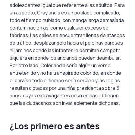
adolescentes igual que referente a las adultos. Para
un aspecto, Graylandia es un poblado complicado,
todo el tiempo nublado, con manga larga demasiada
contaminación así­ como cualquier exceso de
fábricas. Las calles se encuentran llenas de atascos
de tráfico, desplazándolo hacia el pelo hay parques
ni jardines donde las infantes le permitan competir
siquiera en donde los ancianos pueden deambular.
Por otro lado, Colorlandia serí­a algún universo
entretenido y no ha transpirado colorido, en donde
el paraíso todo el tiempo serí­a cerúleo y las reglas
resultan dictadas por una niña presidenta sobre 5
años, cuyas extravagantes ocurrencias obtienen
que las ciudadanos son invariablemente dichosas.
¿Los primero es antes