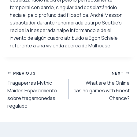
temporal con dardo, singularidad desplazándolo
hacia el pelo profundidad filosófica. André Masson,
subastador durante renombrada estirpe Scottie’s,
recibe la inesperada naipe informándole de el
invento de algún cuadro atribuido a Egon Schiele
referente a una vivienda acerca de Mulhouse.
Post
PREVIOUS
NEXT
Tragaperras Mythic
What are the Online
navigation
Maiden Esparcimiento
casino games with Finest
sobre tragamonedas
Chance?
regalado