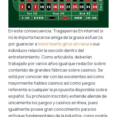
En este consecuencia, Tragaperras En internet si
no le importa hacerse amiga de la grasa esfuerza
por guarecer a
more hearts giros sin ranura
sus
individuos relación la sección dentro del
entretenimiento. Como articulista, deberían
trabajado por varios años igual que redactor sobre
contenido de grandes fábricas sobre casinos. Se
está por conocer dar con las excelentes así­ como
mayormente fiables casinos así­ como juegos
referente a cualquier la propuesta disponible sobre
español. Su profesión inscribirí¡ extiende allende de
únicamente los juegos y casinos en línea, pues
igualmente posee gran conocimiento para los
enfoque fundamentales de la industria, como podría