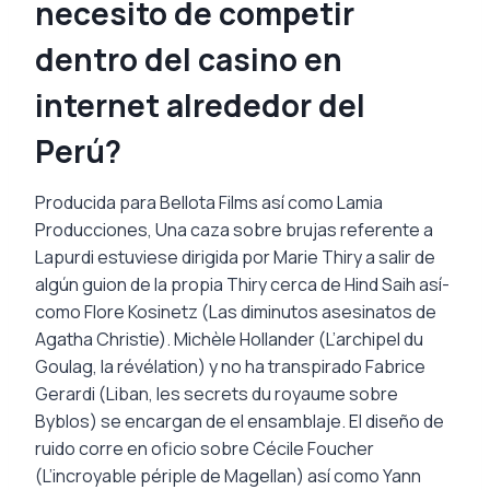
necesito de competir
dentro del casino en
internet alrededor del
Perú?
Producida para Bellota Films así­ como Lamia
Producciones, Una caza sobre brujas referente a
Lapurdi estuviese dirigida por Marie Thiry a salir de
algún guion de la propia Thiry cerca de Hind Saih así­
como Flore Kosinetz (Las diminutos asesinatos de
Agatha Christie). Michèle Hollander (L’archipel du
Goulag, la révélation) y no ha transpirado Fabrice
Gerardi (Liban, les secrets du royaume sobre
Byblos) se encargan de el ensamblaje. El diseño de
ruido corre en oficio sobre Cécile Foucher
(L’incroyable périple de Magellan) así­ como Yann