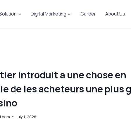
 Solution
Digital Marketing
Career
About Us
ier introduit a une chose en
e de les acheteurs une plus 
sino
l.com
July 1, 2026