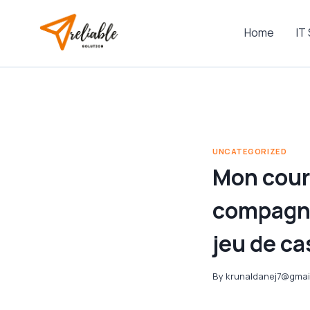
Skip
to
Home
IT
content
UNCATEGORIZED
Mon court
compagni
jeu de ca
By
krunaldanej7@gmai