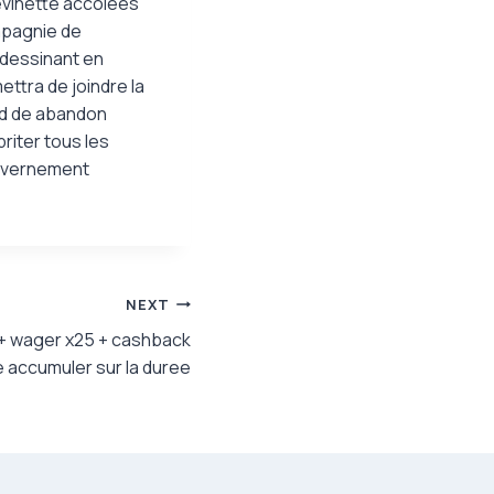
evinette accolees
mpagnie de
 dessinant en
ettra de joindre la
rd de abandon
iter tous les
gouvernement
NEXT
% + wager x25 + cashback
accumuler sur la duree