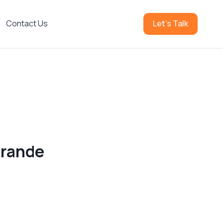
Contact Us
Let's Talk
grande