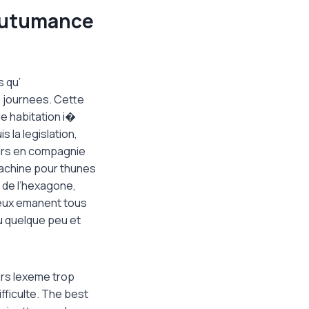
coutumance
s qu’
 journees. Cette
de habitation i�
 la legislation,
jours en compagnie
machine pour thunes
 de l’hexagone,
 jeux emanent tous
u quelque peu et
rs lexeme trop
fficulte. The best