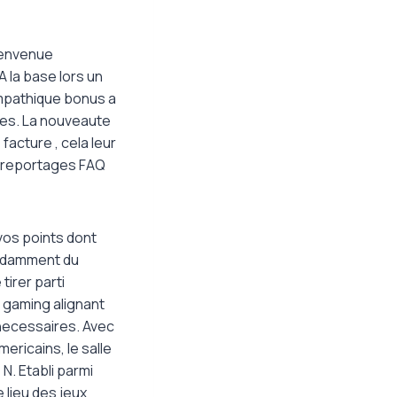
bienvenue
A la base lors un
ympathique bonus a
ces. La nouveaute
facture , cela leur
n reportages FAQ
os points dont
endamment du
tirer parti
 gaming alignant
 necessaires. Avec
ericains, le salle
N. Etabli parmi
lieu des jeux