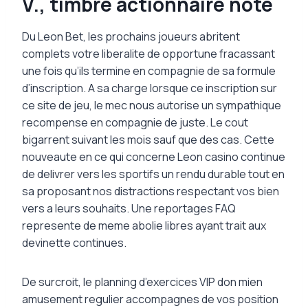
V., timbre actionnaire note
Du Leon Bet, les prochains joueurs abritent
complets votre liberalite de opportune fracassant
une fois qu’ils termine en compagnie de sa formule
d’inscription. A sa charge lorsque ce inscription sur
ce site de jeu, le mec nous autorise un sympathique
recompense en compagnie de juste. Le cout
bigarrent suivant les mois sauf que des cas. Cette
nouveaute en ce qui concerne Leon casino continue
de delivrer vers les sportifs un rendu durable tout en
sa proposant nos distractions respectant vos bien
vers a leurs souhaits. Une reportages FAQ
represente de meme abolie libres ayant trait aux
devinette continues.
De surcroit, le planning d’exercices VIP don mien
amusement regulier accompagnes de vos position