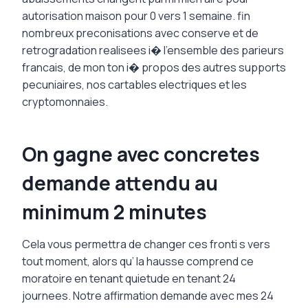
autorisation maison pour 0 vers 1 semaine. fin
nombreux preconisations avec conserve et de
retrogradation realisees i� l’ensemble des parieurs
francais, de mon ton i� propos des autres supports
pecuniaires, nos cartables electriques et les
cryptomonnaies.
On gagne avec concretes
demande attendu au
minimum 2 minutes
Cela vous permettra de changer ces fronti s vers
tout moment, alors qu’ la hausse comprend ce
moratoire en tenant quietude en tenant 24
journees. Notre affirmation demande avec mes 24