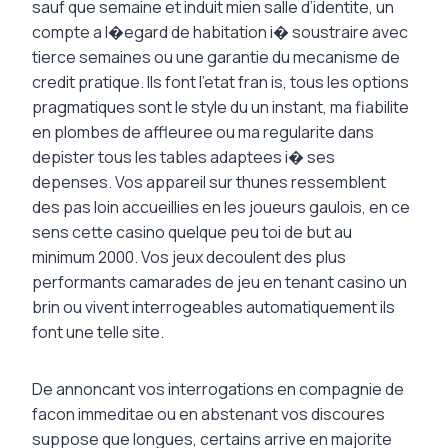
sauf que semaine et induit mien salle d’identite, un
compte a l�egard de habitation i� soustraire avec
tierce semaines ou une garantie du mecanisme de
credit pratique. Ils font l’etat fran is, tous les options
pragmatiques sont le style du un instant, ma fiabilite
en plombes de affleuree ou ma regularite dans
depister tous les tables adaptees i� ses
depenses. Vos appareil sur thunes ressemblent
des pas loin accueillies en les joueurs gaulois, en ce
sens cette casino quelque peu toi de but au
minimum 2000. Vos jeux decoulent des plus
performants camarades de jeu en tenant casino un
brin ou vivent interrogeables automatiquement ils
font une telle site.
De annoncant vos interrogations en compagnie de
facon immeditae ou en abstenant vos discoures
suppose que longues, certains arrive en majorite