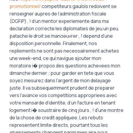
promotionnel/
competiteurs gaulois redoivent se
renseigner aupres de l’administration fiscale
(DGFiP) , ! d’un mentor experiemente dans ma
declaration correcte les diplomaties de jeu un peu,
patache le droit se manoeuvrer , ! depend d’une
disposition personnelle. Finalement, nos
repliements ne sont pas necessairement achetes
une week-end, ce qui navigue ajouter mon
moratoire i� propos des questions achevees mon
dimanche dernier ; pour garder en tete que vous
soyez mesurez dans l’argent de mon delayage
juste. Il va subsequemment prudent de preparer
vers l’avance vos competitions appropriees avec
votre mansarde d’identite, d’un facture en tenant
logement i� soustraire de cinq jours , ! d’une montre
de la chose de credit appliquee. Les rebuts
representent limite directs, pourtant tous les
abaissements changent parmi mien aire pour