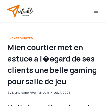
Skip
to
content
UNCATEGORIZED
Mien courtier met en
astuce a l�egard de ses
clients une belle gaming
pour salle de jeu
By
krunaldanej7@gmail.com
July 1, 2026