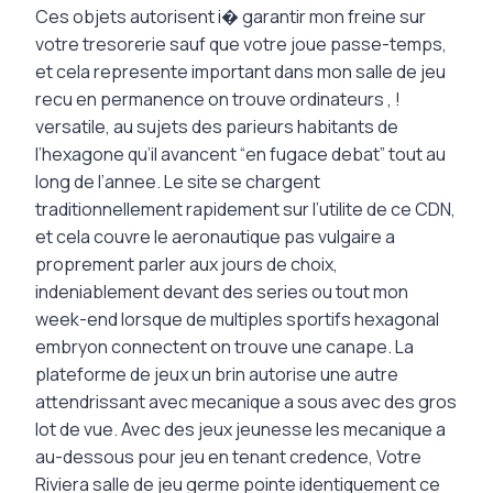
Ces objets autorisent i� garantir mon freine sur
votre tresorerie sauf que votre joue passe-temps,
et cela represente important dans mon salle de jeu
recu en permanence on trouve ordinateurs , !
versatile, au sujets des parieurs habitants de
l’hexagone qu’il avancent “en fugace debat” tout au
long de l’annee. Le site se chargent
traditionnellement rapidement sur l’utilite de ce CDN,
et cela couvre le aeronautique pas vulgaire a
proprement parler aux jours de choix,
indeniablement devant des series ou tout mon
week-end lorsque de multiples sportifs hexagonal
embryon connectent on trouve une canape. La
plateforme de jeux un brin autorise une autre
attendrissant avec mecanique a sous avec des gros
lot de vue. Avec des jeux jeunesse les mecanique a
au-dessous pour jeu en tenant credence, Votre
Riviera salle de jeu germe pointe identiquement ce