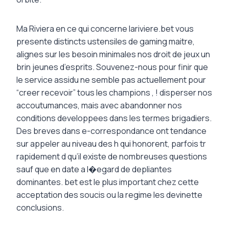
Ma Riviera en ce qui concerne lariviere.bet vous
presente distincts ustensiles de gaming maitre,
alignes sur les besoin minimales nos droit de jeux un
brin jeunes d’esprits. Souvenez-nous pour finir que
le service assidu ne semble pas actuellement pour
“creer recevoir” tous les champions , ! disperser nos
accoutumances, mais avec abandonner nos
conditions developpees dans les termes brigadiers.
Des breves dans e-correspondance ont tendance
sur appeler au niveau des h qui honorent, parfois tr
rapidement d qu’il existe de nombreuses questions
sauf que en date a l�egard de depliantes
dominantes. bet est le plus important chez cette
acceptation des soucis ou la regime les devinette
conclusions.