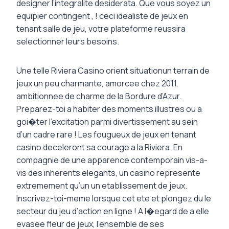
designer l’integralite desiderata. Que vous soyez un
equipier contingent , ! ceci idealiste de jeux en
tenant salle de jeu, votre plateforme reussira
selectionner leurs besoins.
Une telle Riviera Casino orient situationun terrain de
jeux un peu charmante, amorcee chez 2011,
ambitionnee de charme de la Bordure d’Azur.
Preparez-toi a habiter des moments illustres ou a
goi�ter l’excitation parmi divertissement au sein
d’un cadre rare ! Les fougueux de jeux en tenant
casino deceleront sa courage a la Riviera. En
compagnie de une apparence contemporain vis-a-
vis des inherents elegants, un casino represente
extremement qu’un un etablissement de jeux.
Inscrivez-toi-meme lorsque cet ete et plongez du le
secteur du jeu d’action en ligne ! A l�egard de a elle
evasee fleur de jeux, l’ensemble de ses