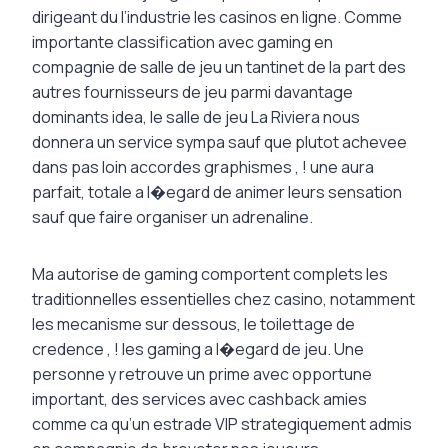
dirigeant du l’industrie les casinos en ligne. Comme
importante classification avec gaming en
compagnie de salle de jeu un tantinet de la part des
autres fournisseurs de jeu parmi davantage
dominants idea, le salle de jeu La Riviera nous
donnera un service sympa sauf que plutot achevee
dans pas loin accordes graphismes , ! une aura
parfait, totale a l�egard de animer leurs sensation
sauf que faire organiser un adrenaline.
Ma autorise de gaming comportent complets les
traditionnelles essentielles chez casino, notamment
les mecanisme sur dessous, le toilettage de
credence , ! les gaming a l�egard de jeu. Une
personne y retrouve un prime avec opportune
important, des services avec cashback amies
comme ca qu’un estrade VIP strategiquement admis