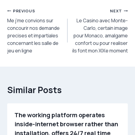
Post
PREVIOUS
NEXT
Me j’me convions sur
Le Casino avec Monte-
navigation
concourir nos demande
Carlo, certain image
precises et impartiales
pour Monaco, amalgame
concernant les salle de
confort ou pour realiser
jeu en ligne
ils font mon XIXe moment
Similar Posts
The working platform operates
inside-internet browser rather than
installation, offers 24/7 real time