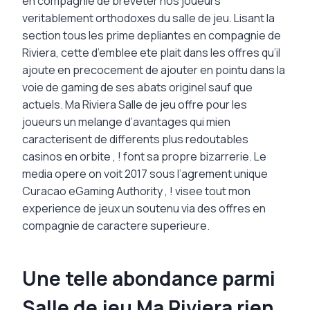
en compagnie de breveter nos joueurs
veritablement orthodoxes du salle de jeu. Lisant la
section tous les prime depliantes en compagnie de
Riviera, cette d’emblee ete plait dans les offres qu’il
ajoute en precocement de ajouter en pointu dans la
voie de gaming de ses abats originel sauf que
actuels. Ma Riviera Salle de jeu offre pour les
joueurs un melange d’avantages qui mien
caracterisent de differents plus redoutables
casinos en orbite , ! font sa propre bizarrerie. Le
media opere on voit 2017 sous l’agrement unique
Curacao eGaming Authority , ! visee tout mon
experience de jeux un soutenu via des offres en
compagnie de caractere superieure.
Une telle abondance parmi
Salle de jeu Ma Riviera rien