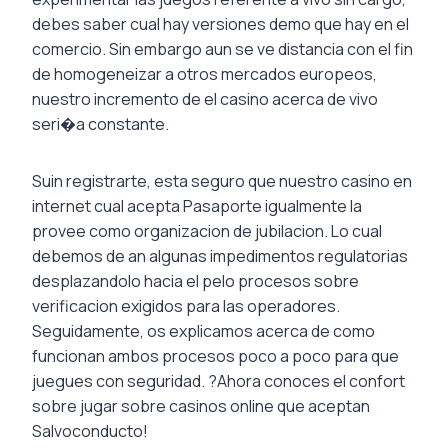
debes saber cual hay versiones demo que hay en el
comercio. Sin embargo aun se ve distancia con el fin
de homogeneizar a otros mercados europeos,
nuestro incremento de el casino acerca de vivo
seri�a constante.
Suin registrarte, esta seguro que nuestro casino en
internet cual acepta Pasaporte igualmente la
provee como organizacion de jubilacion. Lo cual
debemos de an algunas impedimentos regulatorias
desplazandolo hacia el pelo procesos sobre
verificacion exigidos para las operadores.
Seguidamente, os explicamos acerca de como
funcionan ambos procesos poco a poco para que
juegues con seguridad. ?Ahora conoces el confort
sobre jugar sobre casinos online que aceptan
Salvoconducto!