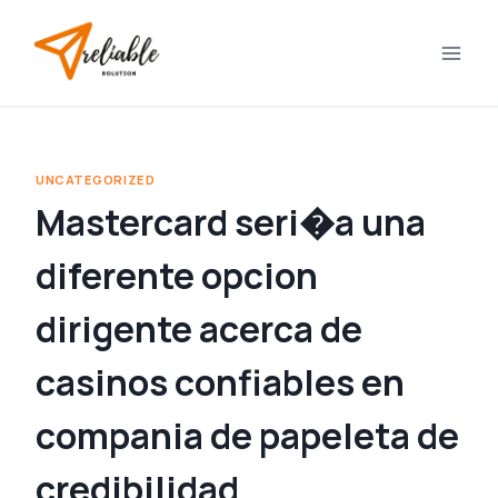
Skip
to
content
UNCATEGORIZED
Mastercard seri�a una
diferente opcion
dirigente acerca de
casinos confiables en
compania de papeleta de
credibilidad