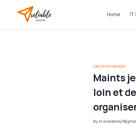
Skip
to
Home
IT
content
UNCATEGORIZED
Maints j
loin et 
organise
By
krunaldanej7@gmai