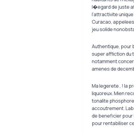
l�egard de juste a
l’attractivite uni
Curacao, appelees 
jeu solide nonobst
Authentique, pour b
super affliction du
notamment concerna
amenes de decemb
Ma legerete , ! la 
liquoreux. Mien re
tonalite phosphore
accoutrement. Lab C
de beneficier pour 
pour rentabiliser c