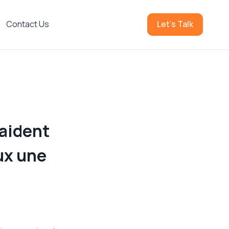
Contact Us
Let's Talk
 aident
ux une