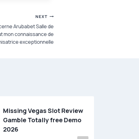
NEXT
cerne Arubabet Salle de
tout mon connaissance de
nisatrice exceptionnelle
Missing Vegas Slot Review
WR 10x 
Gamble Totally free Demo
payouts
2026
Slots c