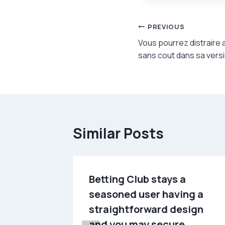
Post
PREVIOUS
Vous pourrez distraire a 
navigation
sans cout dans sa vers
Similar Posts
 family
Betting Club stays a
pitch ‘s
seasoned user having a
efore
straightforward design
off
and you may secure