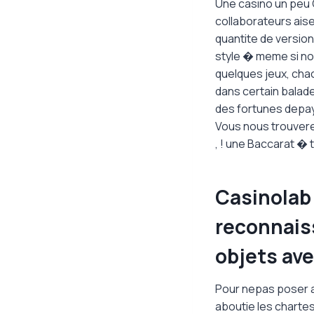
Une casino un peu 
collaborateurs aise
quantite de version
style � meme si no
quelques jeux, ch
dans certain balade
des fortunes depa
Vous nous trouvere
, ! une Baccarat � 
Casinolab 
reconnaiss
objets ave
Pour nepas poser a
aboutie les charte