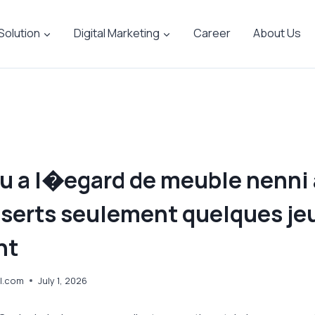
 Solution
Digital Marketing
Career
About Us
eu a l�egard de meuble nenni
deserts seulement quelques je
nt
l.com
July 1, 2026