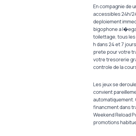
En compagnie de un 
accessibles 24h/24
deploiement immedi
bigophone a l�egar
toilettage, tous l
h dans 24 et 7 jou
prete pour votre tr
votre tresorerie gr
controle de la cour
Les jeux se deroule
convient pareillemen
automatiquement. C
financment dans tra
Weekend Reload Pou
promotions habitue