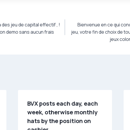
des jeu de capital effectif , !
Bienvenue en ce qui con
ion demo sans aucun frais
jeu, votre fin de choix de 
jeux colo
BVX posts each day, each
week, otherwise monthly
hats by the position on
cashier