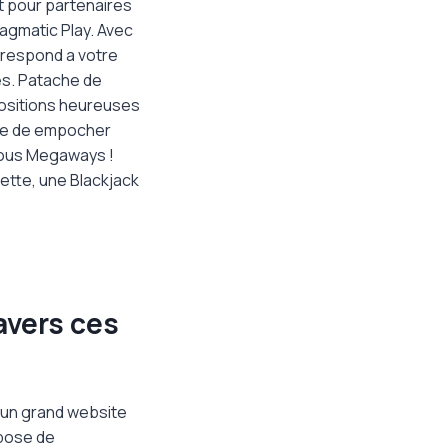
t pour partenaires
ragmatic Play. Avec
rrespond a votre
es. Patache de
ositions heureuses
joie de empocher
sous Megaways !
ette, une Blackjack
avers ces
’un grand website
opose de