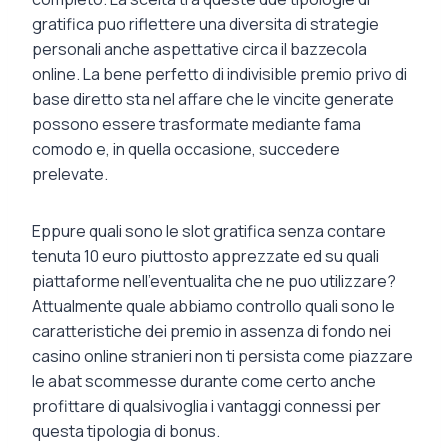
gratifica puo riflettere una diversita di strategie
personali anche aspettative circa il bazzecola
online. La bene perfetto di indivisible premio privo di
base diretto sta nel affare che le vincite generate
possono essere trasformate mediante fama
comodo e, in quella occasione, succedere
prelevate.
Eppure quali sono le slot gratifica senza contare
tenuta 10 euro piuttosto apprezzate ed su quali
piattaforme nell’eventualita che ne puo utilizzare?
Attualmente quale abbiamo controllo quali sono le
caratteristiche dei premio in assenza di fondo nei
casino online stranieri non ti persista come piazzare
le abat scommesse durante come certo anche
profittare di qualsivoglia i vantaggi connessi per
questa tipologia di bonus.