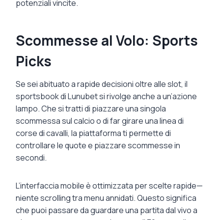
potenziali vincite.
Scommesse al Volo: Sports
Picks
Se sei abituato a rapide decisioni oltre alle slot, il
sportsbook di Lunubet si rivolge anche a un’azione
lampo. Che si tratti di piazzare una singola
scommessa sul calcio o di far girare una linea di
corse di cavalli, la piattaforma ti permette di
controllare le quote e piazzare scommesse in
secondi.
L’interfaccia mobile è ottimizzata per scelte rapide—
niente scrolling tra menu annidati. Questo significa
che puoi passare da guardare una partita dal vivo a