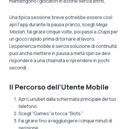
mantengono i giocatori in azione senza attriti.
Una tipica sessione breve potrebbe essere così:
apri l’app durante la pausa pranzo, scegli
Mega
Moolah
, fai girare cinque volte, poi passi a
Craps
per
un gioco rapido prima di tornare al lavoro.
L’esperienza mobile è senza soluzione di continuità;
puoi anche mettere in pausa a metà spin se devi
rispondere a una chiamata e riprendere in pochi
secondi.
Il Percorso dell’Utente Mobile
Apri Lunubet dalla schermata principale del tuo
telefono.
Scegli “Games” e tocca “Slots.”
Fai girare fino a raggiungere i cinque minuti di
sessione.