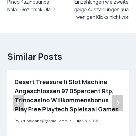
Pinco Kazinosunda:
Einzahlungen wie zweite
Nələri Gözləmək Olar?
geige Auszahlungen qua
wenigen Klicks nicht vor
Similar Posts
Desert Treasure Ii Slot Machine
Angeschlossen 97 05percent Rtp,
Trinocasino Willkommensbonus
Play Free Playtech Spielsaal Games
By
krunaldanej7@gmail.com
July 28, 2026