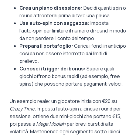
Crea un piano di sessione:
Decidi quanti spin o
round affronterai prima di fare una pausa.
Usa auto‑spin con saggezza:
Imposta
l’auto‑spin per limitare il numero di round in modo
da non perdere il conto del tempo.
Prepara il portafoglio:
Carica i fondi in anticipo
così da non essere interrotto dai limiti di
prelievo.
Conosci i trigger dei bonus:
Sapere quali
giochi offrono bonus rapidi (ad esempio, free
spins) che possono portare pagamenti veloci.
Un esempio reale: un giocatore inizia con €20 su
Crazy Time
. Imposta l’auto‑spin a cinque round per
sessione, ottiene due mini‑giochi che portano €15,
poi passa a
Mega Moolah
per brevi burst di alta
volatilità. Mantenendo ogni segmento sotto i dieci