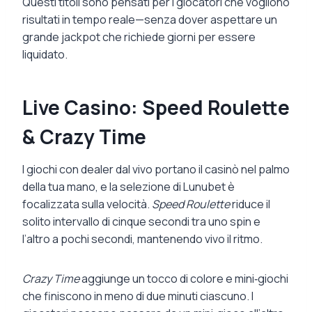
Questi titoli sono pensati per i giocatori che vogliono
risultati in tempo reale—senza dover aspettare un
grande jackpot che richiede giorni per essere
liquidato.
Live Casino: Speed Roulette
& Crazy Time
I giochi con dealer dal vivo portano il casinò nel palmo
della tua mano, e la selezione di Lunubet è
focalizzata sulla velocità.
Speed Roulette
riduce il
solito intervallo di cinque secondi tra uno spin e
l’altro a pochi secondi, mantenendo vivo il ritmo.
Crazy Time
aggiunge un tocco di colore e mini‑giochi
che finiscono in meno di due minuti ciascuno. I