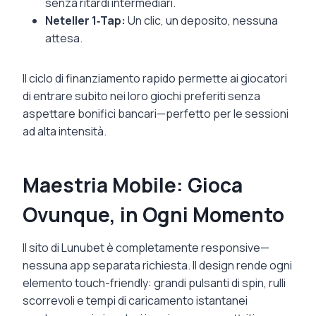
senza ritardi intermediari.
Neteller 1‑Tap:
Un clic, un deposito, nessuna
attesa.
Il ciclo di finanziamento rapido permette ai giocatori
di entrare subito nei loro giochi preferiti senza
aspettare bonifici bancari—perfetto per le sessioni
ad alta intensità.
Maestria Mobile: Gioca
Ovunque, in Ogni Momento
Il sito di Lunubet è completamente responsive—
nessuna app separata richiesta. Il design rende ogni
elemento touch-friendly: grandi pulsanti di spin, rulli
scorrevoli e tempi di caricamento istantanei