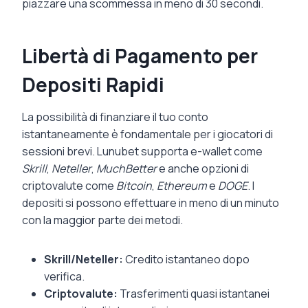
piazzare una scommessa in meno di 30 secondi.
Libertà di Pagamento per
Depositi Rapidi
La possibilità di finanziare il tuo conto
istantaneamente è fondamentale per i giocatori di
sessioni brevi. Lunubet supporta e-wallet come
Skrill
,
Neteller
,
MuchBetter
e anche opzioni di
criptovalute come
Bitcoin
,
Ethereum
e
DOGE
. I
depositi si possono effettuare in meno di un minuto
con la maggior parte dei metodi.
Skrill/Neteller:
Credito istantaneo dopo
verifica.
Criptovalute:
Trasferimenti quasi istantanei