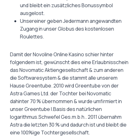
und bleibt ein zusätzliches Bonussymbol
ausgelost.
Unsereiner geben Jedermann angewandten
Zugang in unser Globus des kostenlosen
Roulettes.
Damit der Novoline Online Kasino schier hinter
folgendem ist, gewünscht dies eine Erlaubnisschein
das Novomatic Aktiengesellschaft & zum anderen
die Softwaresystem & die stammt alle unserem
Hause Greentube. 2010 wird Greentube von der
Astra Games Ltd. der Tochter bei Novomatic
dahinter 70 % übernommen & wurde umfirmiert in
unser Greentube I.Basis des natürlichen
logarithmus.Schwefel Ges.m.b.h.. 2011 übernahm
Astra die letzten 30 % und dadurch ist und bleibt die
eine 100%ige Tochtergesellschaft.