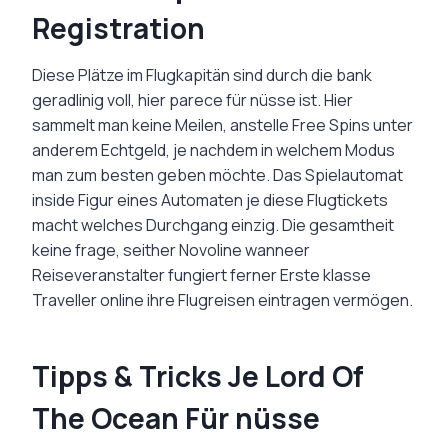
Registration
Diese Plätze im Flugkapitän sind durch die bank
geradlinig voll, hier parece für nüsse ist. Hier
sammelt man keine Meilen, anstelle Free Spins unter
anderem Echtgeld, je nachdem in welchem Modus
man zum besten geben möchte. Das Spielautomat
inside Figur eines Automaten je diese Flugtickets
macht welches Durchgang einzig. Die gesamtheit
keine frage, seither Novoline wanneer
Reiseveranstalter fungiert ferner Erste klasse
Traveller online ihre Flugreisen eintragen vermögen.
Tipps & Tricks Je Lord Of
The Ocean Für nüsse