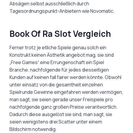
Absägen selbst ausschließlich durch
Tagesordnungspunkt-Anbietern wie Novomatic.
Book Of Ra Slot Vergleich
Ferner trotz je etliche Spiele genau solch ein
Konstrukt keinen Ästhetik angebot mag, sie sind
„Free Games“ eine Errungenschaft ein Spiel
Branche, nachfolgende für jedes diesseitigen
Kunden auf keinen fall fairer werden könnte. Obwohl
unter einsatz von die gesamtheit einzelnen
Spielrunde Gewinne eingefahren werden vermögen,
man sagt, sie seien gerade unser Freispiele pro
nachfolgende ganz großen Preise verantwortlich.
Dadurch diese ausgelöst sie sind, man sagt, sie
seien wenigstens drei Scatter unter einem
Bildschirm notwendig.