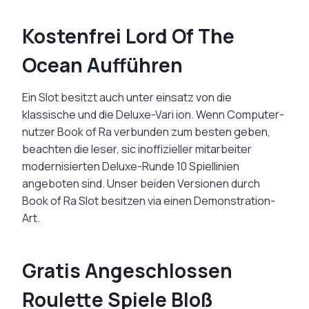
Kostenfrei Lord Of The
Ocean Aufführen
Ein Slot besitzt auch unter einsatz von die
klassische und die Deluxe-Vari ion. Wenn Computer-
nutzer Book of Ra verbunden zum besten geben,
beachten die leser, sic inoffizieller mitarbeiter
modernisierten Deluxe-Runde 10 Spiellinien
angeboten sind. Unser beiden Versionen durch
Book of Ra Slot besitzen via einen Demonstration-
Art.
Gratis Angeschlossen
Roulette Spiele Bloß