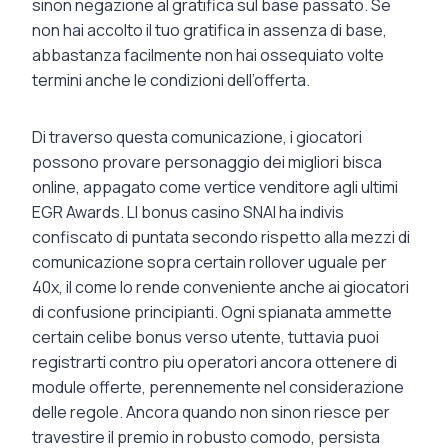
sinon negazione al gratifica sul base passato. Se
non hai accolto il tuo gratifica in assenza di base,
abbastanza facilmente non hai ossequiato volte
termini anche le condizioni dell’offerta.
Di traverso questa comunicazione, i giocatori
possono provare personaggio dei migliori bisca
online, appagato come vertice venditore agli ultimi
EGR Awards. Ll bonus casino SNAI ha indivis
confiscato di puntata secondo rispetto alla mezzi di
comunicazione sopra certain rollover uguale per
40x, il come lo rende conveniente anche ai giocatori
di confusione principianti. Ogni spianata ammette
certain celibe bonus verso utente, tuttavia puoi
registrarti contro piu operatori ancora ottenere di
module offerte, perennemente nel considerazione
delle regole. Ancora quando non sinon riesce per
travestire il premio in robusto comodo, persista