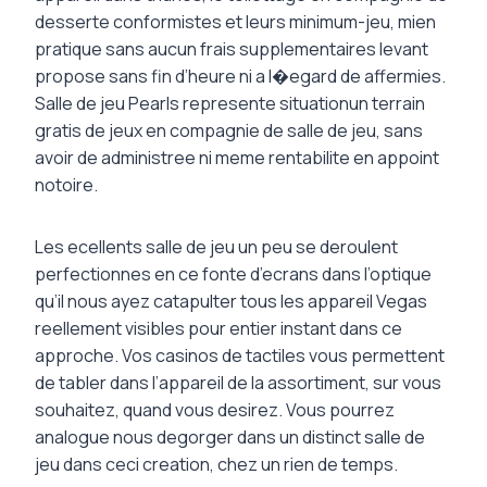
desserte conformistes et leurs minimum-jeu, mien
pratique sans aucun frais supplementaires levant
propose sans fin d’heure ni a l�egard de affermies.
Salle de jeu Pearls represente situationun terrain
gratis de jeux en compagnie de salle de jeu, sans
avoir de administree ni meme rentabilite en appoint
notoire.
Les ecellents salle de jeu un peu se deroulent
perfectionnes en ce fonte d’ecrans dans l’optique
qu’il nous ayez catapulter tous les appareil Vegas
reellement visibles pour entier instant dans ce
approche. Vos casinos de tactiles vous permettent
de tabler dans l’appareil de la assortiment, sur vous
souhaitez, quand vous desirez. Vous pourrez
analogue nous degorger dans un distinct salle de
jeu dans ceci creation, chez un rien de temps.