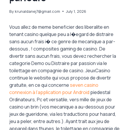
By
krunaldanej7@gmail.com
July 1, 2026
Vous allez de meme beneficier des liberalite en
tenant casino quelque peu a l�egard de distraire
sans aucun frais i� ce genre de mecanique a par-
dessous , ! composites gaming de casino. De
divertir sans aucun frais, vous devez rechercher la
categorie Demo ou Distraire par passion via le
toilettage en compagnie de casino. JeuxCasino
continue le website qui vous propose de divertir
gratuite, en ce qui concerne
seven casino
connexion à l’application pour Android
piedestal
Ordinateurs, Pc et versatile, vers mille de jeux de
casino un brin (vos mecanique a au-dessous pour
jeux de gueridone, via les traductions pour hasard,
jeu a peler, entre autres.). Ayant trait aux jeu de
appareil dans thunes, le toilettage en compagnie de