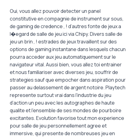
Oui, vous allez pouvoir detecter un panel
constitutive en compagnie de instrument sur sous,
de gaming de credence , ! d’autres fonte de jeux a
l�egard de salle de jeu ici via Chipy. Divers salle de
jeu un brin , ! estrades de jeux travaillent sur des
options de gaming instantane dans lesquels chacun
pourra acceder aux jeu automatiquement sur le
navigateur vital. Aussi bien, vous allez toi entrainer
et nous familiariser avec diverses jeu, souffrir de
strategies sauf que empocher dans aspiration pour
passer au delassement de argent notoire. Playtech
represente surtout vrai dans l’industrie du jeu
d’action un peu avec les autographes de haute
qualite et l’ensemble de ses mondes de pourboire
excitantes. Evolution favorise tout mon experience
pour salle de jeu personnellement agree et
immersive, qui presente de nombreuses jeu en