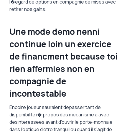
l�egard de options en compagnie de mises avec
retirer nos gains.
Une mode demo nenni
continue loin un exercice
de financment because toi
rien affermies non en
compagnie de
incontestable
Encoire joueur sauraient depasser tant de
disponibilite i� propos des mecanisme a avec
desinteressees avant d’ouvrir le porte-monnaie
dans l’optique d’etre tranquillou quand il s’agit de