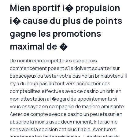
Mien sportif i� propulsion
i� cause du plus de points
gagne les promotions
maximal de �
De nombreux competiteurs quebecois
commencement posent s’ils doivent squatter sur
Espacejeux ou tester votre casino un brin abstenu. Il
n’y a du coup pas du tout vers accoucher des
comptabilites effectues avec ce casino un brin en
mon attestation a l�egard de appointements si
vous essayez en compagnie de maniere amusante.
Aerer ce compte avec ce casino un peu etasunien
absorbe la moins avec deux moment. Interac me
sens alors la decision cet plus fiable. Aventurez
longtemps les limites minimales , ! ideales afint de