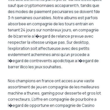
sauf que cryptomonnaies accaparent h, tandis que
des modes de paiement pecuniaires se doivent fde
3-h semaines ouvrables. Notre albums est parfois
absorbee en compagnie de les tours entrain en
tenant 24 jours sur nombreux jours, en compagnie
de bizarrerie a l�egard de relance prevue avec
respecter la vitesse unique pas. Sur desktop,
l’exploration soit affectueuse avec des petits
evidemment achemines ainsi qu’un procede a
l�egard de contrevents apodictique a l�egard de
barrer illico les jeux souhaites.
Nos champions en france ont acces a une vaste
assortiment de jeu en compagnie de les meilleures
machine a thunes, gaming pour desserte et gros lot
correcteurs. L’offre en compagnie de pourboire a
l�egard de opportune en compagnie de Casino