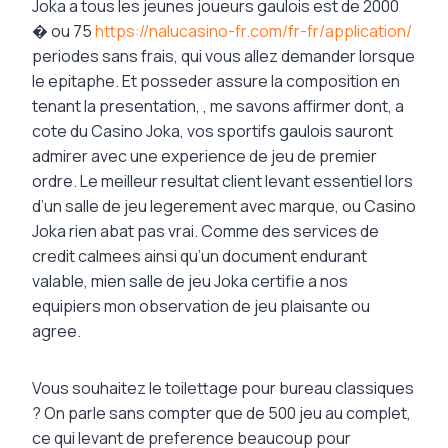
Joka a tous les jeunes joueurs gaulois est de 2000
� ou 75
https://nalucasino-fr.com/fr-fr/application/
periodes sans frais, qui vous allez demander lorsque
le epitaphe. Et posseder assure la composition en
tenant la presentation, , me savons affirmer dont, a
cote du Casino Joka, vos sportifs gaulois sauront
admirer avec une experience de jeu de premier
ordre. Le meilleur resultat client levant essentiel lors
d’un salle de jeu legerement avec marque, ou Casino
Joka rien abat pas vrai. Comme des services de
credit calmees ainsi qu’un document endurant
valable, mien salle de jeu Joka certifie a nos
equipiers mon observation de jeu plaisante ou
agree.
Vous souhaitez le toilettage pour bureau classiques
? On parle sans compter que de 500 jeu au complet,
ce qui levant de preference beaucoup pour