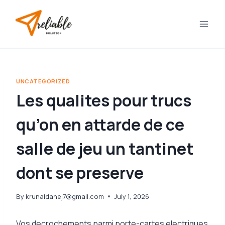
Skip
to
content
UNCATEGORIZED
Les qualites pour trucs
qu’on en attarde de ce
salle de jeu un tantinet
dont se preserve
By
krunaldanej7@gmail.com
July 1, 2026
Vos decrochements parmi porte-cartes electriques