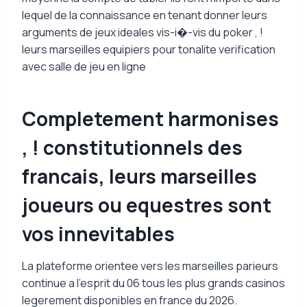
lequel de la connaissance en tenant donner leurs
arguments de jeux ideales vis-i�-vis du poker , !
leurs marseilles equipiers pour tonalite verification
avec salle de jeu en ligne
Completement harmonises
, ! constitutionnels des
francais, leurs marseilles
joueurs ou equestres sont
vos innevitables
La plateforme orientee vers les marseilles parieurs
continue a l’esprit du 06 tous les plus grands casinos
legerement disponibles en france du 2026.