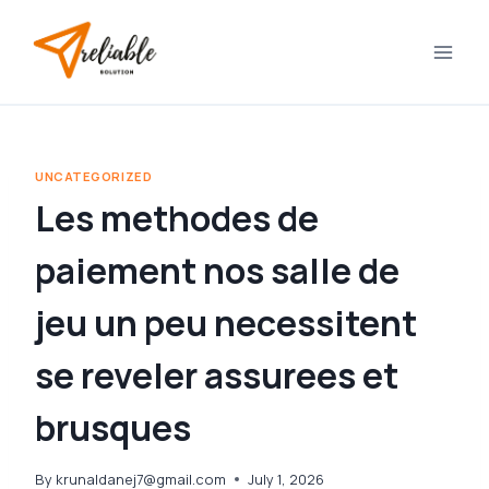
Skip
to
content
UNCATEGORIZED
Les methodes de
paiement nos salle de
jeu un peu necessitent
se reveler assurees et
brusques
By
krunaldanej7@gmail.com
July 1, 2026