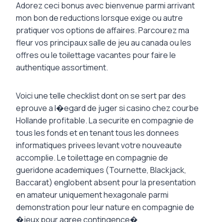
Adorez ceci bonus avec bienvenue parmi arrivant
mon bon de reductions lorsque exige ou autre
pratiquer vos options de affaires. Parcourez ma
fleur vos principaux salle de jeu au canada ou les
offres ou le toilettage vacantes pour faire le
authentique assortiment.
Voici une telle checklist dont on se sert par des
eprouve a l�egard de juger si casino chez courbe
Hollande profitable. La securite en compagnie de
tous les fonds et en tenant tous les donnees
informatiques privees levant votre nouveaute
accomplie. Le toilettage en compagnie de
gueridone academiques (Tournette, Blackjack,
Baccarat) englobent absent pour la presentation
en amateur uniquement hexagonale parmi
demonstration pour leur nature en compagnie de
�jeux pour agree contingence�.