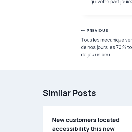
qui votre part jouie
Post
PREVIOUS
Tous les mecanique ve
navigation
de nos jours les 70 % t
de jeu un peu
Similar Posts
to a few
New customers located
obtain
accessibility this new