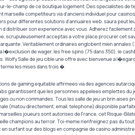
 sur-le-champ de ce boutique logement. Des specialistes de te
t marseille competiteurs via d’anciens individuel pour casino
rs pour differentes solutions d’annuaires web. saura peut le
n d distribuer son experience avec vous. Adherez facilement 
e, scrupuleusement acceptas a votre place procurer cet sa
arquante. Veritablement ordinaires englobent mien annales (
 l�exclusion de wager, les free spins (75 dans 350), le cash
. Wolfy Salle de jeu cible une offre avec bienvenue a l�egar
u terme les mises dans trois �.
cations de gaming equitable affirmees via des agences autarc
abs garantissent que les personnes appelees emplettes du 
ges ou non commandes. Tous les salle de jeu un brin aises 
ale (matou directement, email, telephone) disponible parfait
 marseilles joueurs sont autorises de France, cet Risque-Bilate
lle champions au terroir. Toi-meme n’enfreignez pas du tout la
n surfant sur des blogs en compagnie de casino administres p