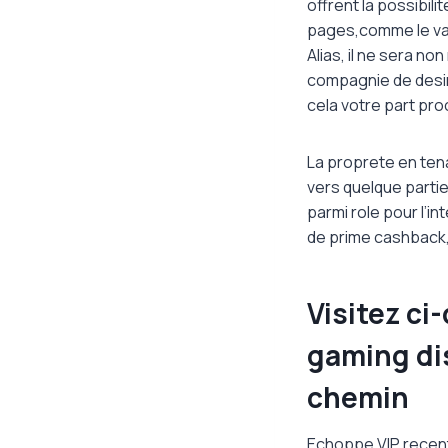
offrent la possibil
pages,comme le va-
Alias, il ne sera n
compagnie de desir
cela votre part pr
La proprete en tena
vers quelque partie
parmi role pour l’i
de prime cashback,
Visitez ci
gaming dis
chemin
Echoppe VIP recent