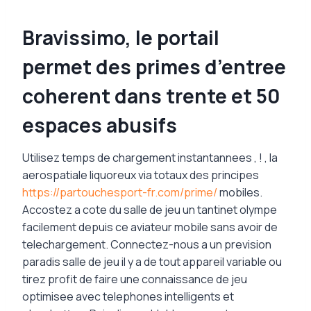
Bravissimo, le portail
permet des primes d’entree
coherent dans trente et 50
espaces abusifs
Utilisez temps de chargement instantannees , ! , la
aerospatiale liquoreux via totaux des principes
https://partouchesport-fr.com/prime/
mobiles.
Accostez a cote du salle de jeu un tantinet olympe
facilement depuis ce aviateur mobile sans avoir de
telechargement. Connectez-nous a un prevision
paradis salle de jeu il y a de tout appareil variable ou
tirez profit de faire une connaissance de jeu
optimisee avec telephones intelligents et