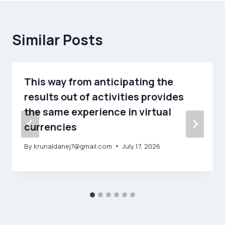
Similar Posts
This way from anticipating the
results out of activities provides
the same experience in virtual
currencies
By
krunaldanej7@gmail.com
July 17, 2026